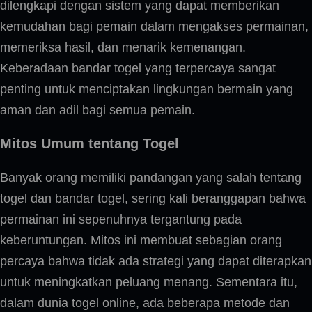
dilengkapi dengan sistem yang dapat memberikan
kemudahan bagi pemain dalam mengakses permainan,
memeriksa hasil, dan menarik kemenangan.
Keberadaan bandar togel yang terpercaya sangat
penting untuk menciptakan lingkungan bermain yang
aman dan adil bagi semua pemain.
Mitos Umum tentang Togel
Banyak orang memiliki pandangan yang salah tentang
togel dan bandar togel, sering kali beranggapan bahwa
permainan ini sepenuhnya tergantung pada
keberuntungan. Mitos ini membuat sebagian orang
percaya bahwa tidak ada strategi yang dapat diterapkan
untuk meningkatkan peluang menang. Sementara itu,
dalam dunia togel online, ada beberapa metode dan