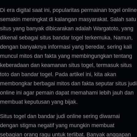
Di era digital saat ini, popularitas permainan togel online
semakin meningkat di kalangan masyarakat. Salah satu
situs yang banyak dibicarakan adalah Wargatoto, yang
dikenal sebagai situs bandar togel terkemuka. Namun,
dengan banyaknya informasi yang beredar, sering kali
muncul mitos dan fakta yang membingungkan tentang
keberadaan dan keamanan situs togel, termasuk situs
toto dan bandar togel. Pada artikel ini, kita akan
membongkar berbagai mitos dan fakta seputar situs judi
online ini agar pemain dapat memahami lebih jauh dan
membuat keputusan yang bijak.
Situs togel dan bandar judi online sering diwarnai
dengan stigma negatif yang mungkin membuat
sebagian orang ragu untuk terlibat. Banyak anggapan