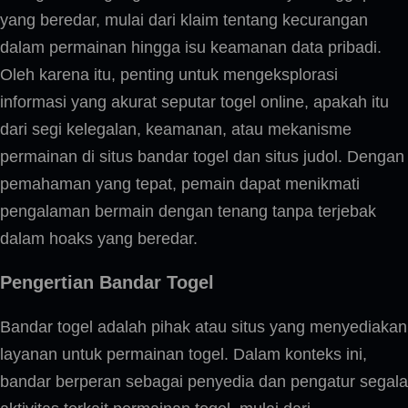
yang beredar, mulai dari klaim tentang kecurangan
dalam permainan hingga isu keamanan data pribadi.
Oleh karena itu, penting untuk mengeksplorasi
informasi yang akurat seputar togel online, apakah itu
dari segi kelegalan, keamanan, atau mekanisme
permainan di situs bandar togel dan situs judol. Dengan
pemahaman yang tepat, pemain dapat menikmati
pengalaman bermain dengan tenang tanpa terjebak
dalam hoaks yang beredar.
Pengertian Bandar Togel
Bandar togel adalah pihak atau situs yang menyediakan
layanan untuk permainan togel. Dalam konteks ini,
bandar berperan sebagai penyedia dan pengatur segala