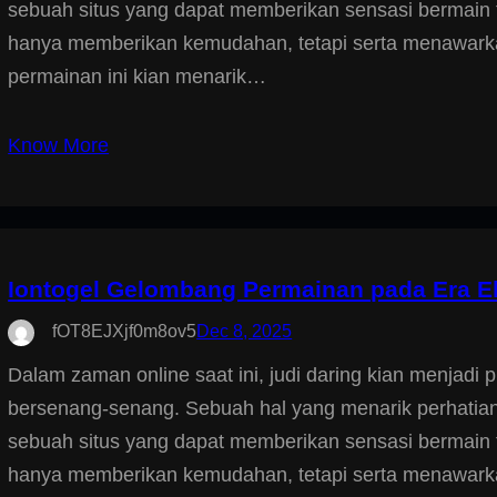
sebuah situs yang dapat memberikan sensasi bermain t
hanya memberikan kemudahan, tetapi serta menawarka
permainan ini kian menarik…
Know More
Iontogel Gelombang Permainan pada Era El
fOT8EJXjf0m8ov5
Dec 8, 2025
Dalam zaman online saat ini, judi daring kian menjadi
bersenang-senang. Sebuah hal yang menarik perhatian 
sebuah situs yang dapat memberikan sensasi bermain t
hanya memberikan kemudahan, tetapi serta menawarka