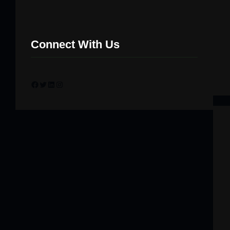
Connect With Us
Facebook
Twitter
LinkedIn
Instagram