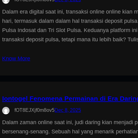
Dalam era digital saat ini, transaksi online online kian 
hari, termasuk dalam dalam hal transaksi deposit pulsa
Pulsa Indosat dan Tri Slot Pulsa. Keduanya platform
transaksi deposit pulsa, tetapi mana itu lebih baik? 
Know More
Iontogel Fenomena Permainan di Era Darin
fOT8EJXjf0m8ov5
Dec 8, 2025
Dalam zaman online saat ini, judi daring kian menjadi
bersenang-senang. Sebuah hal yang menarik perhatian 