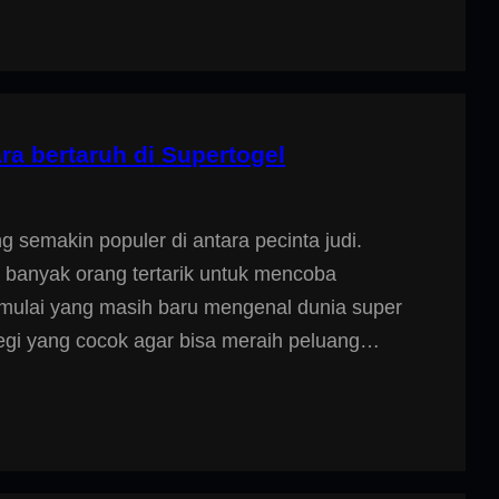
a bertaruh di Supertogel
g semakin populer di antara pecinta judi.
banyak orang tertarik untuk mencoba
 mulai yang masih baru mengenal dunia super
tegi yang cocok agar bisa meraih peluang…