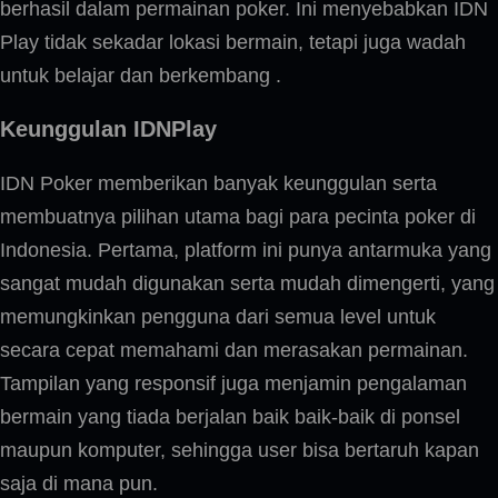
berhasil dalam permainan poker. Ini menyebabkan IDN
Play tidak sekadar lokasi bermain, tetapi juga wadah
untuk belajar dan berkembang .
Keunggulan IDNPlay
IDN Poker memberikan banyak keunggulan serta
membuatnya pilihan utama bagi para pecinta poker di
Indonesia. Pertama, platform ini punya antarmuka yang
sangat mudah digunakan serta mudah dimengerti, yang
memungkinkan pengguna dari semua level untuk
secara cepat memahami dan merasakan permainan.
Tampilan yang responsif juga menjamin pengalaman
bermain yang tiada berjalan baik baik-baik di ponsel
maupun komputer, sehingga user bisa bertaruh kapan
saja di mana pun.