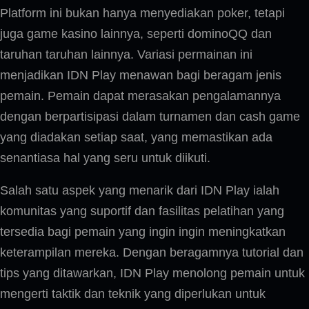
Platform ini bukan hanya menyediakan poker, tetapi
juga game kasino lainnya, seperti dominoQQ dan
taruhan taruhan lainnya. Variasi permainan ini
menjadikan IDN Play menawan bagi beragam jenis
pemain. Pemain dapat merasakan pengalamannya
dengan berpartisipasi dalam turnamen dan cash game
yang diadakan setiap saat, yang memastikan ada
senantiasa hal yang seru untuk diikuti.
Salah satu aspek yang menarik dari IDN Play ialah
komunitas yang suportif dan fasilitas pelatihan yang
tersedia bagi pemain yang ingin ingin meningkatkan
keterampilan mereka. Dengan beragamnya tutorial dan
tips yang ditawarkan, IDN Play menolong pemain untuk
mengerti taktik dan teknik yang diperlukan untuk