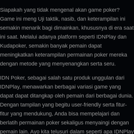
Siapakah yang tidak mengenal akan game poker?
Game ini meng Uji taktik, nasib, dan keterampilan ini
semakin menarik bagi dimainkan, khususnya di era saat
ini saat. Melalui adanya platform seperti IDNPlay dan
Kudapoker, semakin banyak pemain dapat
meningkatkan keterampilan permainan poker mereka
dengan metode yang menyenangkan serta seru.
IDN Poker, sebagai salah satu produk unggulan dari
IDNPlay, menawarkan berbagai variasi game yang
dapat dapat ditangkap oleh pemain dari berbagai dunia.
Dengan tampilan yang begitu user-friendly serta fitur-
fitur yang mendukung, Anda bisa mempelajari dan
berlatih permainan poker sekaligus menyaingi dengan
pemain lain. Ayo kita telusuri dalam seperti apa IDNPlay