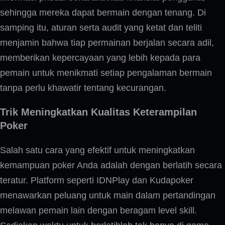
sehingga mereka dapat bermain dengan tenang. Di
samping itu, aturan serta audit yang ketat dan teliti
menjamin bahwa tiap permainan berjalan secara adil,
memberikan kepercayaan yang lebih kepada para
pemain untuk menikmati setiap pengalaman bermain
tanpa perlu khawatir tentang kecurangan.
Trik Meningkatkan Kualitas Keterampilan
Poker
Salah satu cara yang efektif untuk meningkatkan
kemampuan poker Anda adalah dengan berlatih secara
teratur. Platform seperti IDNPlay dan Kudapoker
menawarkan peluang untuk main dalam pertandingan
melawan pemain lain dengan beragam level skill.