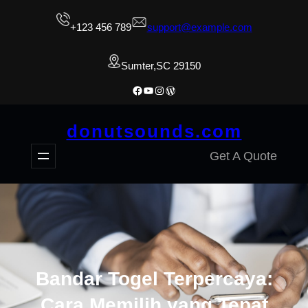
Skip
+123 456 789
support@example.com
to
content
Sumter,SC 29150
Facebook
YouTube
Instagram
WordPress
donutsounds.com
Get A Quote
Bandar Togel Terpercaya:
Cara Memilih yang Tepat