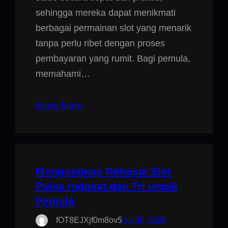
sehingga mereka dapat menikmati
berbagai permainan slot yang menarik
tanpa perlu ribet dengan proses
pembayaran yang rumit. Bagi pemula,
memahami…
Know More
Mengungkap Rahasia Slot
Pulsa Indosat dan Tri untuk
Pemula
fOT8EJXjf0m8ov5
Jul 30, 2026