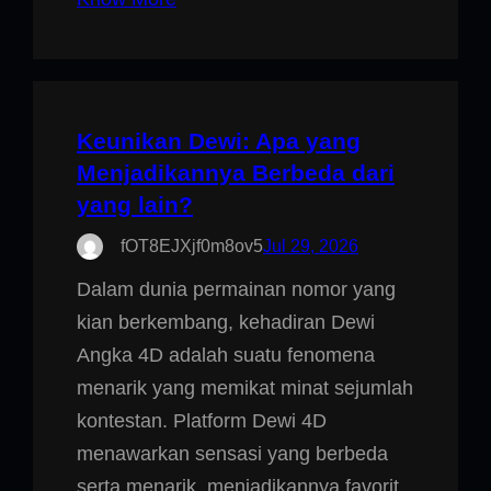
Keunikan Dewi: Apa yang
Menjadikannya Berbeda dari
yang lain?
fOT8EJXjf0m8ov5
Jul 29, 2026
Dalam dunia permainan nomor yang
kian berkembang, kehadiran Dewi
Angka 4D adalah suatu fenomena
menarik yang memikat minat sejumlah
kontestan. Platform Dewi 4D
menawarkan sensasi yang berbeda
serta menarik, menjadikannya favorit