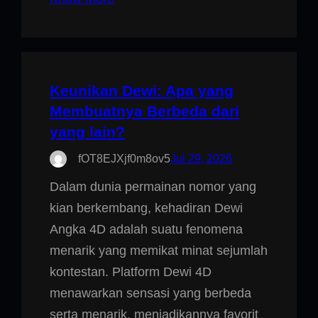
Keunikan Dewi: Apa yang
Membuatnya Berbeda dari
yang lain?
fOT8EJXjf0m8ov5
Jul 29, 2026
Dalam dunia permainan nomor yang
kian berkembang, kehadiran Dewi
Angka 4D adalah suatu fenomena
menarik yang memikat minat sejumlah
kontestan. Platform Dewi 4D
menawarkan sensasi yang berbeda
serta menarik, menjadikannya favorit