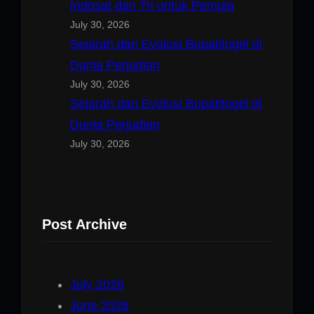
Indosat dan Tri untuk Pemula
July 30, 2026
Sejarah dan Evolusi Bupatitogel di
Dunia Perjudian
July 30, 2026
Sejarah dan Evolusi Bupatitogel di
Dunia Perjudian
July 30, 2026
Post Archive
July 2026
June 2026