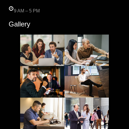
9 AM – 5 PM
Gallery