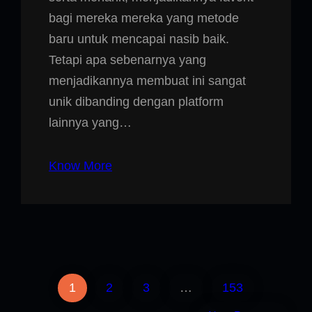
bagi mereka mereka yang metode
baru untuk mencapai nasib baik.
Tetapi apa sebenarnya yang
menjadikannya membuat ini sangat
unik dibanding dengan platform
lainnya yang…
Know More
1
2
3
…
153