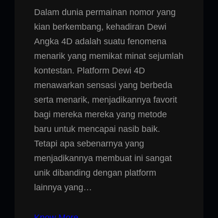
Dalam dunia permainan nomor yang
kian berkembang, kehadiran Dewi
Angka 4D adalah suatu fenomena
menarik yang memikat minat sejumlah
kontestan. Platform Dewi 4D
menawarkan sensasi yang berbeda
serta menarik, menjadikannya favorit
bagi mereka mereka yang metode
baru untuk mencapai nasib baik.
Tetapi apa sebenarnya yang
menjadikannya membuat ini sangat
unik dibanding dengan platform
lainnya yang…
Know More