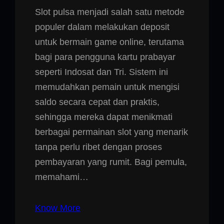
Slot pulsa menjadi salah satu metode
populer dalam melakukan deposit
untuk bermain game online, terutama
bagi para pengguna kartu prabayar
seperti Indosat dan Tri. Sistem ini
memudahkan pemain untuk mengisi
saldo secara cepat dan praktis,
sehingga mereka dapat menikmati
berbagai permainan slot yang menarik
tanpa perlu ribet dengan proses
pembayaran yang rumit. Bagi pemula,
memahami…
Know More