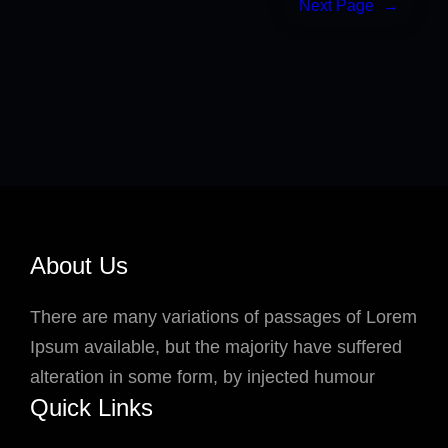
Next Page
→
About Us
There are many variations of passages of Lorem
Ipsum available, but the majority have suffered
alteration in some form, by injected humour
Quick Links