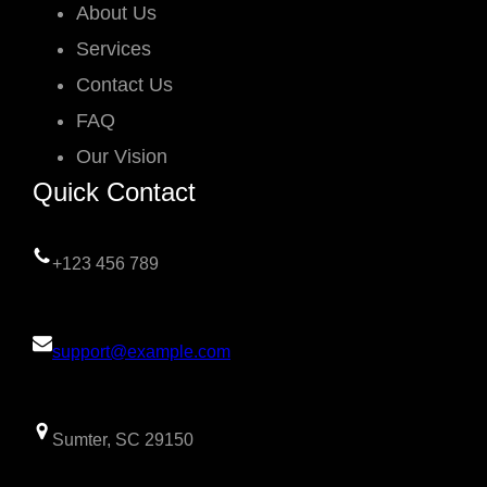
About Us
Services
Contact Us
FAQ
Our Vision
Quick Contact
+123 456 789
support@example.com
Sumter, SC 29150