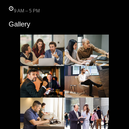
9 AM – 5 PM
Gallery