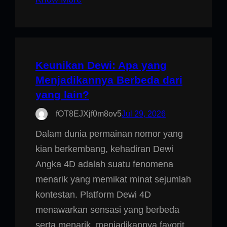
Keunikan Dewi: Apa yang
Menjadikannya Berbeda dari
yang lain?
fOT8EJXjf0m8ov5
Jul 29, 2026
Dalam dunia permainan nomor yang
kian berkembang, kehadiran Dewi
Angka 4D adalah suatu fenomena
menarik yang memikat minat sejumlah
kontestan. Platform Dewi 4D
menawarkan sensasi yang berbeda
serta menarik, menjadikannya favorit