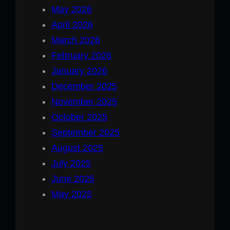
May 2026
April 2026
March 2026
February 2026
January 2026
December 2025
November 2025
October 2025
September 2025
August 2025
July 2025
June 2025
May 2025