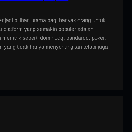
enjadi pilihan utama bagi banyak orang untuk
u platform yang semakin populer adalah
 menarik seperti dominoqq, bandarqq, poker,
n yang tidak hanya menyenangkan tetapi juga