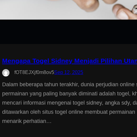
Mengapa Togel Sidney Menjadi Pilihan Uta
fOT8EJXjf0m8ov5
Sep 12, 2025
Dalam beberapa tahun terakhir, dunia perjudian onlin
permainan yang paling banyak diminati adalah togel, 
mencari informasi mengenai togel sidney, angka sdy, da
ditawarkan oleh situs togel online membuat permainan 
menarik perhatian…