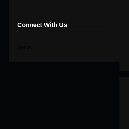
Connect With Us
Facebook
Twitter
LinkedIn
Instagram