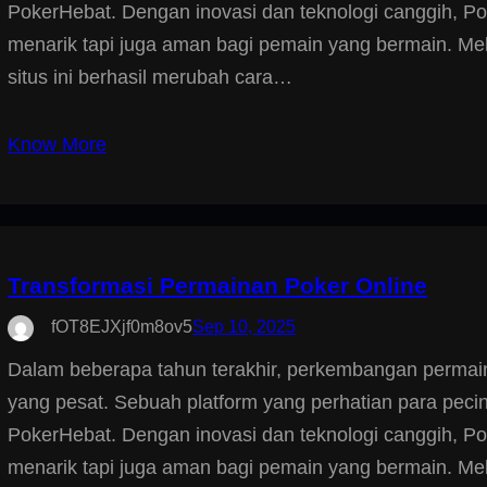
PokerHebat. Dengan inovasi dan teknologi canggih, 
menarik tapi juga aman bagi pemain yang bermain. Mel
situs ini berhasil merubah cara…
Know More
Transformasi Permainan Poker Online
fOT8EJXjf0m8ov5
Sep 10, 2025
Dalam beberapa tahun terakhir, perkembangan permai
yang pesat. Sebuah platform yang perhatian para peci
PokerHebat. Dengan inovasi dan teknologi canggih, 
menarik tapi juga aman bagi pemain yang bermain. Mel