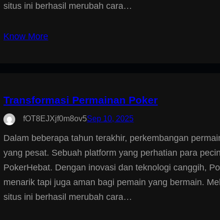
situs ini berhasil merubah cara…
Know More
Transformasi Permainan Poker
fOT8EJXjf0m8ov5
Sep 10, 2025
Dalam beberapa tahun terakhir, perkembangan permai
yang pesat. Sebuah platform yang perhatian para peci
PokerHebat. Dengan inovasi dan teknologi canggih, 
menarik tapi juga aman bagi pemain yang bermain. Mel
situs ini berhasil merubah cara…