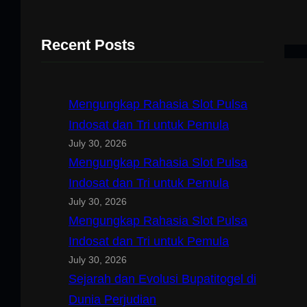
Recent Posts
Mengungkap Rahasia Slot Pulsa
Indosat dan Tri untuk Pemula
July 30, 2026
Mengungkap Rahasia Slot Pulsa
Indosat dan Tri untuk Pemula
July 30, 2026
Mengungkap Rahasia Slot Pulsa
Indosat dan Tri untuk Pemula
July 30, 2026
Sejarah dan Evolusi Bupatitogel di
Dunia Perjudian