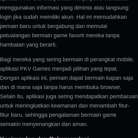
menggunakan informasi yang diminta atau langsung
login jika sudah memiliki akun. Hal ini memudahkan
pemain baru untuk bergabung dan memulai
petualangan bermain game favorit mereka tanpa
hambatan yang berarti.
Bagi mereka yang sering bermain di perangkat mobile,
aplikasi PKV Games menjadi pilihan yang tepat.
Dengan aplikasi ini, pemain dapat bermain kapan saja
dan di mana saja tanpa harus membuka browser.
Selain itu, aplikasi juga sering mendapatkan pembaruan
untuk meningkatkan keamanan dan menambah fitur-
fitur baru, sehingga pengalaman bermain game
semakin menyenangkan dan aman.