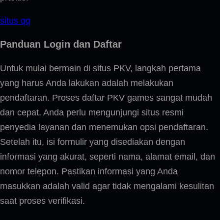
situs qq
Panduan Login dan Daftar
Untuk mulai bermain di situs PKV, langkah pertama
yang harus Anda lakukan adalah melakukan
pendaftaran. Proses daftar PKV games sangat mudah
dan cepat. Anda perlu mengunjungi situs resmi
penyedia layanan dan menemukan opsi pendaftaran.
Setelah itu, isi formulir yang disediakan dengan
informasi yang akurat, seperti nama, alamat email, dan
nomor telepon. Pastikan informasi yang Anda
masukkan adalah valid agar tidak mengalami kesulitan
saat proses verifikasi.