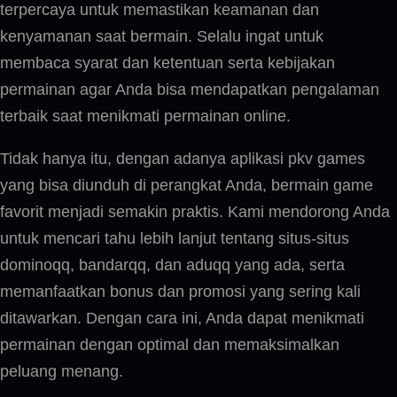
terpercaya untuk memastikan keamanan dan
kenyamanan saat bermain. Selalu ingat untuk
membaca syarat dan ketentuan serta kebijakan
permainan agar Anda bisa mendapatkan pengalaman
terbaik saat menikmati permainan online.
Tidak hanya itu, dengan adanya aplikasi pkv games
yang bisa diunduh di perangkat Anda, bermain game
favorit menjadi semakin praktis. Kami mendorong Anda
untuk mencari tahu lebih lanjut tentang situs-situs
dominoqq, bandarqq, dan aduqq yang ada, serta
memanfaatkan bonus dan promosi yang sering kali
ditawarkan. Dengan cara ini, Anda dapat menikmati
permainan dengan optimal dan memaksimalkan
peluang menang.