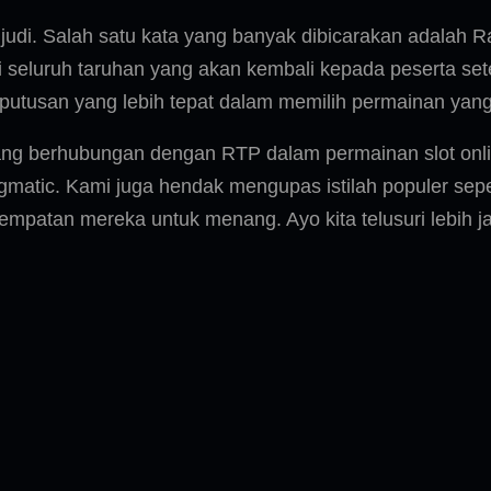
penjudi. Salah satu kata yang banyak dibicarakan adala
seluruh taruhan yang akan kembali kepada peserta sete
utusan yang lebih tepat dalam memilih permainan yang
 yang berhubungan dengan RTP dalam permainan slot onli
matic. Kami juga hendak mengupas istilah populer seper
empatan mereka untuk menang. Ayo kita telusuri lebih 