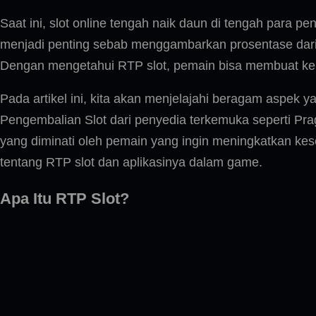
Saat ini, slot online tengah naik daun di tengah para 
menjadi penting sebab menggambarkan prosentase dari 
Dengan mengetahui RTP slot, pemain bisa membuat kep
Pada artikel ini, kita akan menjelajahi beragam aspek
Pengembalian Slot dari penyedia terkemuka seperti Prag
yang diminati oleh pemain yang ingin meningkatkan kes
tentang RTP slot dan aplikasinya dalam game.
Apa Itu RTP Slot?