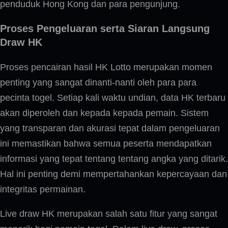
penduduk Hong Kong dan para pengunjung.
Proses Pengeluaran serta Siaran Langsung
Draw HK
Proses pencairan hasil HK Lotto merupakan momen
penting yang sangat dinanti-nanti oleh para para
pecinta togel. Setiap kali waktu undian, data HK terbaru
akan diperoleh dan kepada kepada pemain. Sistem
yang transparan dan akurasi tepat dalam pengeluaran
ini memastikan bahwa semua peserta mendapatkan
informasi yang tepat tentang tentang angka yang ditarik.
Hal ini penting demi mempertahankan kepercayaan dan
integritas permainan.
Live draw HK merupakan salah satu fitur yang sangat