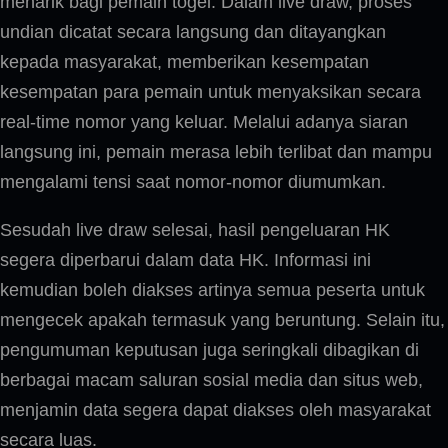
menarik bagi pemain togel. Dalam live draw, proses
undian dicatat secara langsung dan ditayangkan
kepada masyarakat, memberikan kesempatan
kesempatan para pemain untuk menyaksikan secara
real-time nomor yang keluar. Melalui adanya siaran
langsung ini, pemain merasa lebih terlibat dan mampu
mengalami tensi saat nomor-nomor diumumkan.
Sesudah live draw selesai, hasil pengeluaran HK
segera diperbarui dalam data HK. Informasi ini
kemudian boleh diakses artinya semua peserta untuk
mengecek apakah termasuk yang beruntung. Selain itu,
pengumuman keputusan juga seringkali dibagikan di
berbagai macam saluran sosial media dan situs web,
menjamin data segera dapat diakses oleh masyarakat
secara luas.