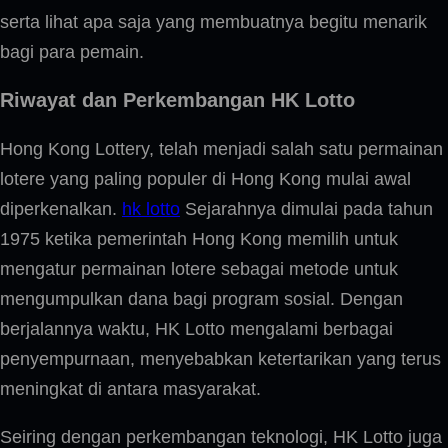
serta lihat apa saja yang membuatnya begitu menarik
bagi para pemain.
Riwayat dan Perkembangan HK Lotto
Hong Kong Lottery, telah menjadi salah satu permainan
lotere yang paling populer di Hong Kong mulai awal
diperkenalkan.
hk lotto
Sejarahnya dimulai pada tahun
1975 ketika pemerintah Hong Kong memilih untuk
mengatur permainan lotere sebagai metode untuk
mengumpulkan dana bagi program sosial. Dengan
berjalannya waktu, HK Lotto mengalami berbagai
penyempurnaan, menyebabkan ketertarikan yang terus
meningkat di antara masyarakat.
Seiring dengan perkembangan teknologi, HK Lotto juga