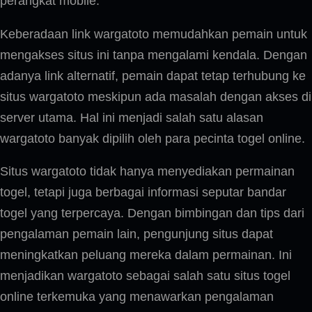
perangkat mobile.
Keberadaan link wargatoto memudahkan pemain untuk
mengakses situs ini tanpa mengalami kendala. Dengan
adanya link alternatif, pemain dapat tetap terhubung ke
situs wargatoto meskipun ada masalah dengan akses di
server utama. Hal ini menjadi salah satu alasan
wargatoto banyak dipilih oleh para pecinta togel online.
Situs wargatoto tidak hanya menyediakan permainan
togel, tetapi juga berbagai informasi seputar bandar
togel yang terpercaya. Dengan bimbingan dan tips dari
pengalaman pemain lain, pengunjung situs dapat
meningkatkan peluang mereka dalam permainan. Ini
menjadikan wargatoto sebagai salah satu situs togel
online terkemuka yang menawarkan pengalaman