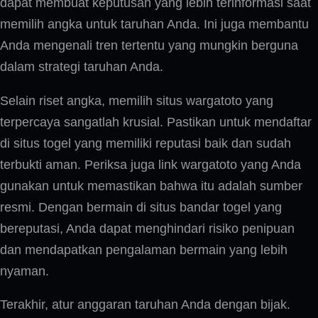
dapat membuat keputusan yang lebih terinformasi saat
memilih angka untuk taruhan Anda. Ini juga membantu
Anda mengenali tren tertentu yang mungkin berguna
dalam strategi taruhan Anda.
Selain riset angka, memilih situs wargatoto yang
terpercaya sangatlah krusial. Pastikan untuk mendaftar
di situs togel yang memiliki reputasi baik dan sudah
terbukti aman. Periksa juga link wargatoto yang Anda
gunakan untuk memastikan bahwa itu adalah sumber
resmi. Dengan bermain di situs bandar togel yang
bereputasi, Anda dapat menghindari risiko penipuan
dan mendapatkan pengalaman bermain yang lebih
nyaman.
Terakhir, atur anggaran taruhan Anda dengan bijak.