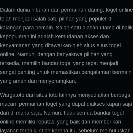
Dalam dunia hiburan dan permainan daring, togel online
telah menjadi salah satu pilihan yang populer di
kalangan para pemain. Salah satu alasan utama di balik
kepopuleran ini adalah kemudahan akses dan
kenyamanan yang ditawarkan oleh situs-situs togel
online. Namun, dengan banyaknya pilihan yang
tersedia, memilih bandar togel yang tepat menjadi
sangat penting untuk memastikan pengalaman bermain
yang aman dan menyenangkan.
Wargatoto dan situs toto lainnya menyediakan berbagai
macam permainan togel yang dapat diakses kapan saja
dan di mana saja. Namun, tidak semua bandar togel
online memiliki reputasi yang baik dan memberikan
layanan terbaik. Oleh karena itu, sebelum memutuskan