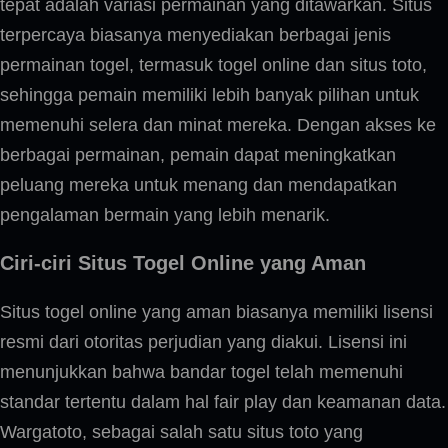
tepat adalah variasi permainan yang ditawarkan. Situs
terpercaya biasanya menyediakan berbagai jenis
permainan togel, termasuk togel online dan situs toto,
sehingga pemain memiliki lebih banyak pilihan untuk
memenuhi selera dan minat mereka. Dengan akses ke
berbagai permainan, pemain dapat meningkatkan
peluang mereka untuk menang dan mendapatkan
pengalaman bermain yang lebih menarik.
Ciri-ciri Situs Togel Online yang Aman
Situs togel online yang aman biasanya memiliki lisensi
resmi dari otoritas perjudian yang diakui. Lisensi ini
menunjukkan bahwa bandar togel telah memenuhi
standar tertentu dalam hal fair play dan keamanan data.
Wargatoto, sebagai salah satu situs toto yang