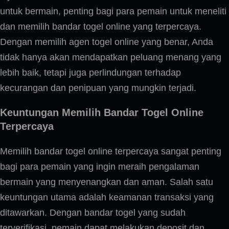
untuk bermain, penting bagi para pemain untuk meneliti
dan memilih bandar togel online yang terpercaya.
Dengan memilih agen togel online yang benar, Anda
tidak hanya akan mendapatkan peluang menang yang
lebih baik, tetapi juga perlindungan terhadap
kecurangan dan penipuan yang mungkin terjadi.
Keuntungan Memilih Bandar Togel Online
Terpercaya
Memilih bandar togel online terpercaya sangat penting
bagi para pemain yang ingin meraih pengalaman
bermain yang menyenangkan dan aman. Salah satu
keuntungan utama adalah keamanan transaksi yang
ditawarkan. Dengan bandar togel yang sudah
terverifikasi, pemain dapat melakukan deposit dan