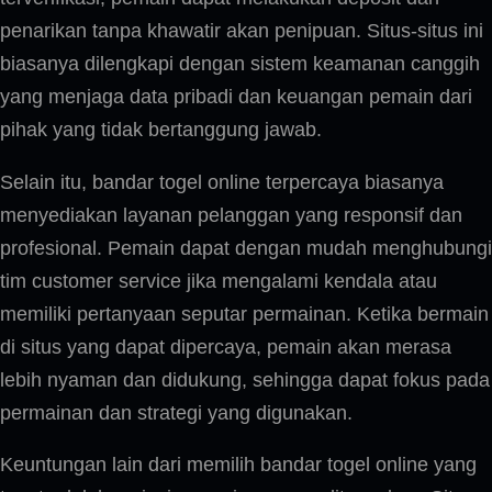
penarikan tanpa khawatir akan penipuan. Situs-situs ini
biasanya dilengkapi dengan sistem keamanan canggih
yang menjaga data pribadi dan keuangan pemain dari
pihak yang tidak bertanggung jawab.
Selain itu, bandar togel online terpercaya biasanya
menyediakan layanan pelanggan yang responsif dan
profesional. Pemain dapat dengan mudah menghubungi
tim customer service jika mengalami kendala atau
memiliki pertanyaan seputar permainan. Ketika bermain
di situs yang dapat dipercaya, pemain akan merasa
lebih nyaman dan didukung, sehingga dapat fokus pada
permainan dan strategi yang digunakan.
Keuntungan lain dari memilih bandar togel online yang