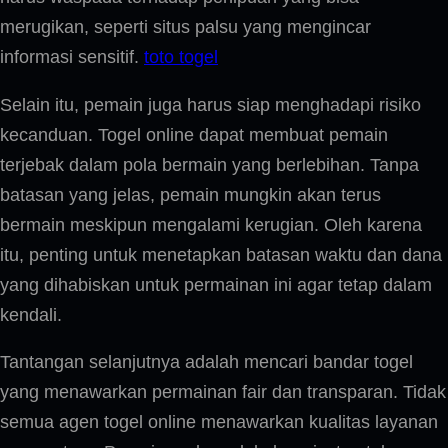
merugikan, seperti situs palsu yang mengincar
informasi sensitif.
toto togel
Selain itu, pemain juga harus siap menghadapi risiko
kecanduan. Togel online dapat membuat pemain
terjebak dalam pola bermain yang berlebihan. Tanpa
batasan yang jelas, pemain mungkin akan terus
bermain meskipun mengalami kerugian. Oleh karena
itu, penting untuk menetapkan batasan waktu dan dana
yang dihabiskan untuk permainan ini agar tetap dalam
kendali.
Tantangan selanjutnya adalah mencari bandar togel
yang menawarkan permainan fair dan transparan. Tidak
semua agen togel online menawarkan kualitas layanan