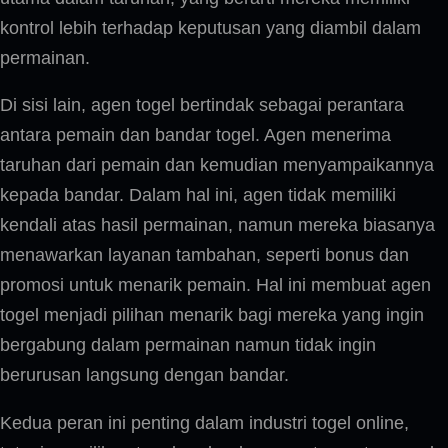
kontrol lebih terhadap keputusan yang diambil dalam
permainan.
Di sisi lain, agen togel bertindak sebagai perantara
antara pemain dan bandar togel. Agen menerima
taruhan dari pemain dan kemudian menyampaikannya
kepada bandar. Dalam hal ini, agen tidak memiliki
kendali atas hasil permainan, namun mereka biasanya
menawarkan layanan tambahan, seperti bonus dan
promosi untuk menarik pemain. Hal ini membuat agen
togel menjadi pilihan menarik bagi mereka yang ingin
bergabung dalam permainan namun tidak ingin
berurusan langsung dengan bandar.
Kedua peran ini penting dalam industri togel online,