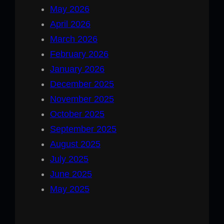
May 2026
April 2026
March 2026
February 2026
January 2026
December 2025
November 2025
October 2025
September 2025
August 2025
July 2025
June 2025
May 2025