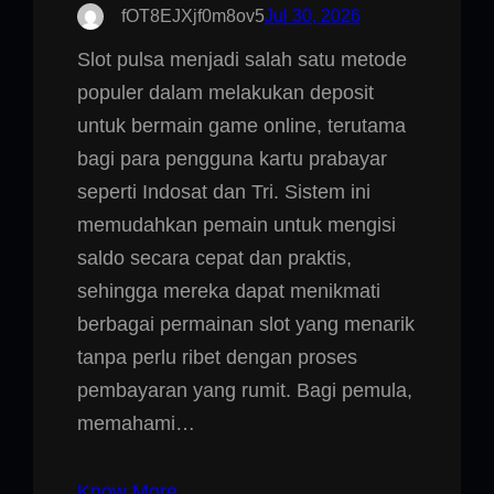
fOT8EJXjf0m8ov5
Jul 30, 2026
Slot pulsa menjadi salah satu metode
populer dalam melakukan deposit
untuk bermain game online, terutama
bagi para pengguna kartu prabayar
seperti Indosat dan Tri. Sistem ini
memudahkan pemain untuk mengisi
saldo secara cepat dan praktis,
sehingga mereka dapat menikmati
berbagai permainan slot yang menarik
tanpa perlu ribet dengan proses
pembayaran yang rumit. Bagi pemula,
memahami…
Know More