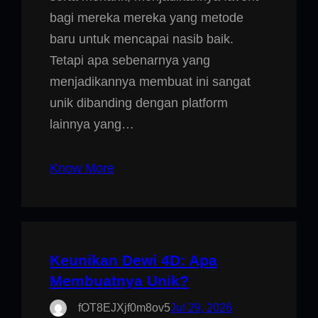
bagi mereka mereka yang metode
baru untuk mencapai nasib baik.
Tetapi apa sebenarnya yang
menjadikannya membuat ini sangat
unik dibanding dengan platform
lainnya yang…
Know More
Keunikan Dewi 4D: Apa
Membuatnya Unik?
fOT8EJXjf0m8ov5
Jul 29, 2026