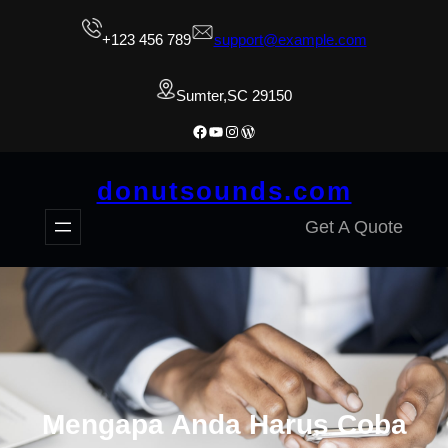
Skip
+123 456 789
support@example.com
to
content
Sumter,SC 29150
Facebook
YouTube
Instagram
WordPress
donutsounds.com
Get A Quote
Mengapa Anda Harus Coba