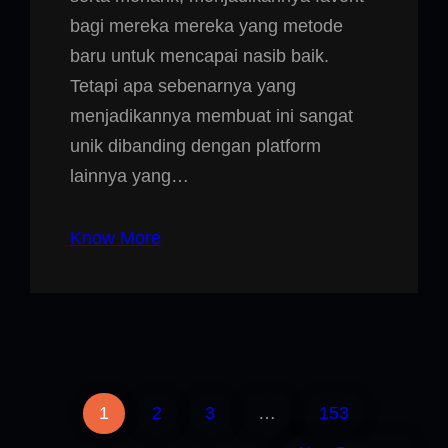
bagi mereka mereka yang metode
baru untuk mencapai nasib baik.
Tetapi apa sebenarnya yang
menjadikannya membuat ini sangat
unik dibanding dengan platform
lainnya yang…
Know More
1
2
3
…
153