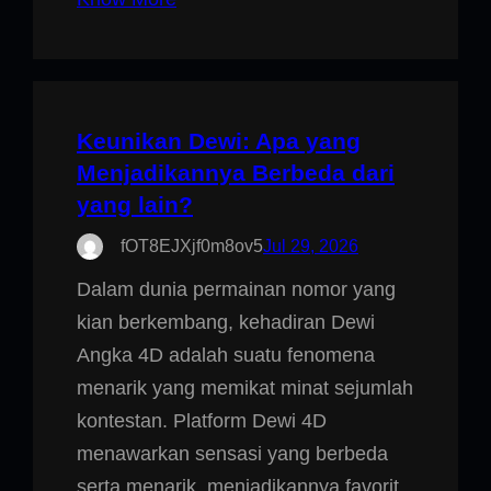
Keunikan Dewi: Apa yang
Menjadikannya Berbeda dari
yang lain?
fOT8EJXjf0m8ov5
Jul 29, 2026
Dalam dunia permainan nomor yang
kian berkembang, kehadiran Dewi
Angka 4D adalah suatu fenomena
menarik yang memikat minat sejumlah
kontestan. Platform Dewi 4D
menawarkan sensasi yang berbeda
serta menarik, menjadikannya favorit