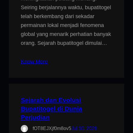
Seiring berjalannya waktu, bupatitogel
telah berkembang dari sekadar
permainan lokal menjadi fenomena
global yang menarik perhatian banyak
orang. Sejarah bupatitogel dimulai…
Know More
Sejarah dan Evolusi
Bupatitogel di Dunia
Perjudian
fOT8EJXjf0m8ov5
Jul 30, 2026