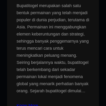
Bupatitogel merupakan salah satu
bentuk permainan yang telah menjadi
populer di dunia perjudian, terutama di
Asia. Permainan ini menggabungkan
elemen keberuntungan dan strategi,
sehingga banyak penggemarnya yang
terus mencari cara untuk
meningkatkan peluang menang.
Seiring berjalannya waktu, bupatitogel
telah berkembang dari sekadar
permainan lokal menjadi fenomena
global yang menarik perhatian banyak
orang. Sejarah bupatitogel dimulai…
Know More