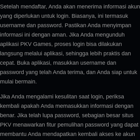
Setelah mendaftar, Anda akan menerima informasi akun
yang diperlukan untuk login. Biasanya, ini termasuk
username dan password. Pastikan Anda menyimpan
informasi ini dengan aman. Jika Anda mengunduh
aplikasi PKV Games, proses login bisa dilakukan
langsung melalui aplikasi, sehingga lebih praktis dan
cepat. Buka aplikasi, masukkan username dan
password yang telah Anda terima, dan Anda siap untuk
mulai bermain.
Jika Anda mengalami kesulitan saat login, periksa
kembali apakah Anda memasukkan informasi dengan
benar. Jika telah lupa password, sebagian besar situs
PKV menawarkan fitur pemulihan password yang dapat
membantu Anda mendapatkan kembali akses ke akun