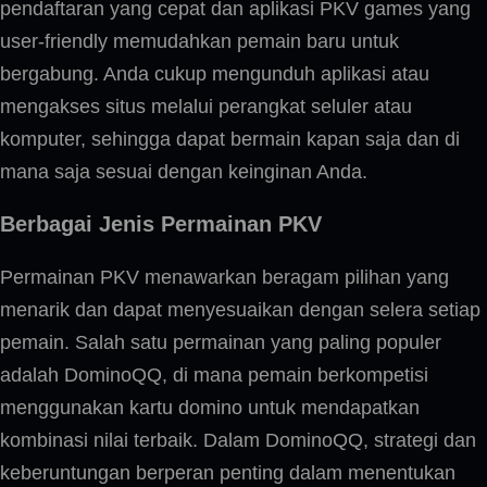
pendaftaran yang cepat dan aplikasi PKV games yang
user-friendly memudahkan pemain baru untuk
bergabung. Anda cukup mengunduh aplikasi atau
mengakses situs melalui perangkat seluler atau
komputer, sehingga dapat bermain kapan saja dan di
mana saja sesuai dengan keinginan Anda.
Berbagai Jenis Permainan PKV
Permainan PKV menawarkan beragam pilihan yang
menarik dan dapat menyesuaikan dengan selera setiap
pemain. Salah satu permainan yang paling populer
adalah DominoQQ, di mana pemain berkompetisi
menggunakan kartu domino untuk mendapatkan
kombinasi nilai terbaik. Dalam DominoQQ, strategi dan
keberuntungan berperan penting dalam menentukan