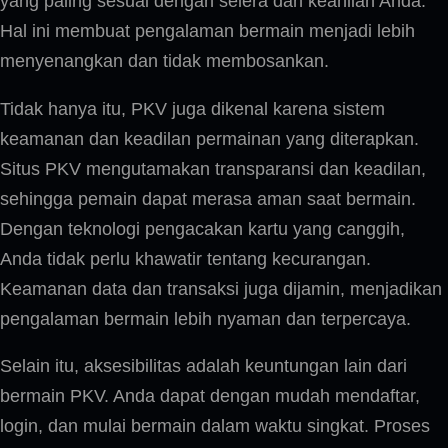
yang paling sesuai dengan selera dan keahlian Anda.
Hal ini membuat pengalaman bermain menjadi lebih
menyenangkan dan tidak membosankan.
Tidak hanya itu, PKV juga dikenal karena sistem
keamanan dan keadilan permainan yang diterapkan.
Situs PKV mengutamakan transparansi dan keadilan,
sehingga pemain dapat merasa aman saat bermain.
Dengan teknologi pengacakan kartu yang canggih,
Anda tidak perlu khawatir tentang kecurangan.
Keamanan data dan transaksi juga dijamin, menjadikan
pengalaman bermain lebih nyaman dan terpercaya.
Selain itu, aksesibilitas adalah keuntungan lain dari
bermain PKV. Anda dapat dengan mudah mendaftar,
login, dan mulai bermain dalam waktu singkat. Proses