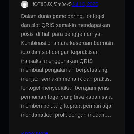
fOT8EJXjf0m8ov5
Jul 10, 2025
Dalam dunia game daring, iontogel
dan slot QRIS semakin mendapatkan
posisi di hati para penggemarnya.
Kombinasi di antara keseruan bermain
toto dan slot dengan kepraktisan
transaksi menggunakan QRIS
membuat pengalaman berpetualang
menjadi semakin menarik dan praktis.
Iontogel menyediakan beragam jenis
permainan togel yang bisa kapan saja,
memberi peluang kepada pemain agar
mendapatkan profit dengan mudah.…
Know More