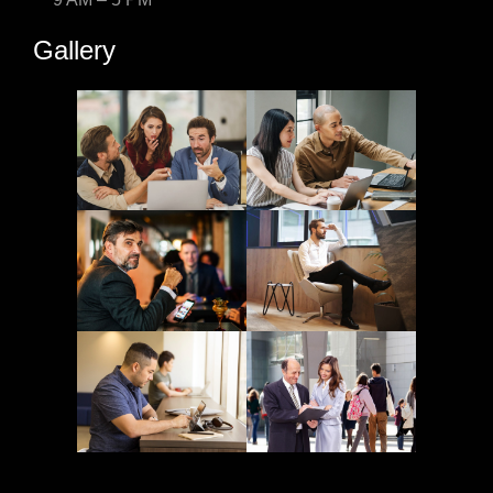
Gallery