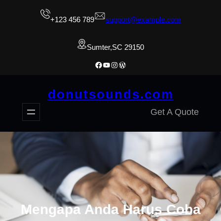
Skip
+123 456 789
support@example.com
to
content
Sumter,SC 29150
Facebook
YouTube
Instagram
WordPress
donutsounds.com
Get A Quote
Mengapa Anda Harus Coba