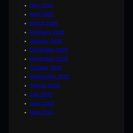
May 2026
April 2026
March 2026
February 2026
January 2026
December 2025
November 2025
October 2025
September 2025
August 2025
July 2025
June 2025
May 2025