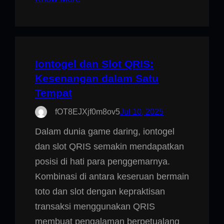
Iontogel dan Slot QRIS:
Kesenangan dalam Satu
Tempat
fOT8EJXjf0m8ov5
Jul 10, 2025
Dalam dunia game daring, iontogel
dan slot QRIS semakin mendapatkan
posisi di hati para penggemarnya.
Kombinasi di antara keseruan bermain
toto dan slot dengan kepraktisan
transaksi menggunakan QRIS
membuat pengalaman berpetualang