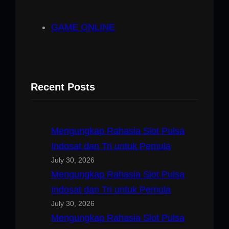
GAME ONLINE
Recent Posts
Mengungkap Rahasia Slot Pulsa
Indosat dan Tri untuk Pemula
July 30, 2026
Mengungkap Rahasia Slot Pulsa
Indosat dan Tri untuk Pemula
July 30, 2026
Mengungkap Rahasia Slot Pulsa