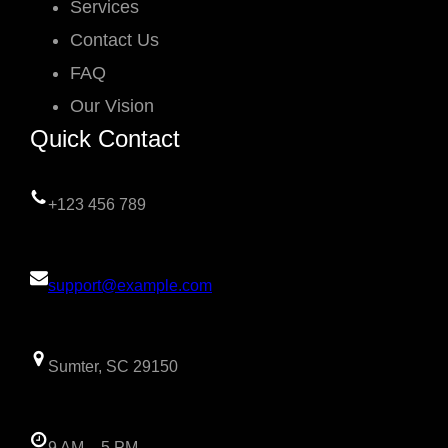
Services
Contact Us
FAQ
Our Vision
Quick Contact
+123 456 789
support@example.com
Sumter, SC 29150
9 AM – 5 PM