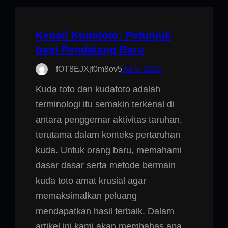
Kenali Kudatoto: Petunjuk
bagi Pendatang Baru
fOT8EJXjf0m8ov5
Jul 5, 2025
Kuda toto dan kudatoto adalah
terminologi itu semakin terkenal di
antara penggemar aktivitas taruhan,
terutama dalam konteks pertaruhan
kuda. Untuk orang baru, memahami
dasar dasar serta metode bermain
kuda toto amat krusial agar
memaksimalkan peluang
mendapatkan hasil terbaik. Dalam
artikel ini kami akan membahas apa