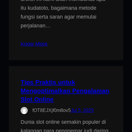
itu kudatoto, bagaimana metode
fungsi serta saran agar memulai
perjalanan…
Know More
Tips Praktis untuk
Mengoptimalkan Pengalaman
Slot Online
fOT8EJXjf0m8ov5
Jul 5, 2025
Dunia slot online semakin populer di
kalangan para penggemar judi daring.