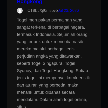
Hongkong
fOT8EJXjf0m8ov5
Jul 23, 2026
Togel merupakan permainan yang
sangat terkenal di berbagai negara,
termasuk Indonesia. Sejumlah orang
yang tertarik untuk mencoba nasib
mereka melalui berbagai jenis
perjudian angka yang ditawarkan,
seperti Togel Singapura, Togel
Sydney, dan Togel Hongkong. Setiap
jenis togel ini mempunyai karakteristik
dan aturan yang berbeda, maka
menarik untuk dibahas secara
mendalam. Dalam alam togel online,
situs…