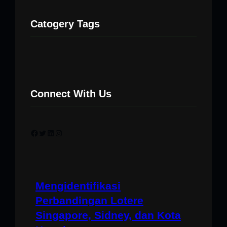
Catogery Tags
Connect With Us
Facebook
Twitter
LinkedIn
Instagram
Mengidentifikasi
Perbandingan Lotere
Singapore, Sidney, dan Kota