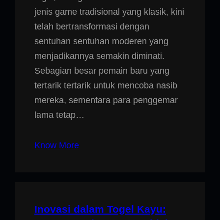
jenis game tradisional yang klasik, kini
telah bertransformasi dengan
sentuhan sentuhan moderen yang
menjadikannya semakin diminati.
Sebagian besar pemain baru yang
tertarik tertarik untuk mencoba nasib
mereka, sementara para penggemar
lama tetap…
Know More
Inovasi dalam Togel Kayu: