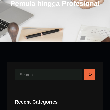
Pemula hingga Profesional
S
e
a
r
Recent Categories
c
h