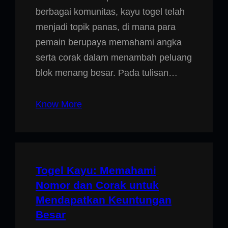
berbagai komunitas, kayu togel telah
menjadi topik panas, di mana para
pemain berupaya memahami angka
serta corak dalam menambah peluang
blok menang besar. Pada tulisan…
Know More
Togel Kayu: Memahami
Nomor dan Corak untuk
Mendapatkan Keuntungan
Besar