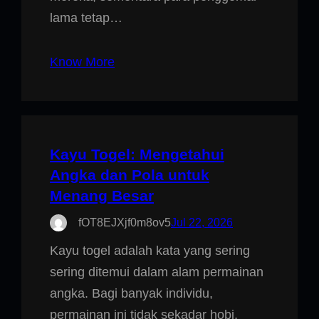
lama tetap…
Know More
Kayu Togel: Mengetahui
Angka dan Pola untuk
Menang Besar
fOT8EJXjf0m8ov5
Jul 22, 2026
Kayu togel adalah kata yang sering
sering ditemui dalam alam permainan
angka. Bagi banyak individu,
permainan ini tidak sekadar hobi,