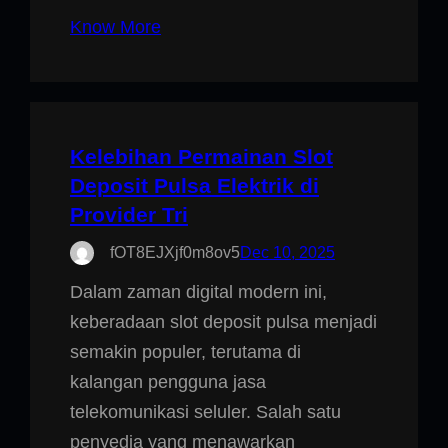
Know More
Kelebihan Permainan Slot
Deposit Pulsa Elektrik di
Provider Tri
fOT8EJXjf0m8ov5
Dec 10, 2025
Dalam zaman digital modern ini,
keberadaan slot deposit pulsa menjadi
semakin populer, terutama di
kalangan pengguna jasa
telekomunikasi seluler. Salah satu
penyedia yang menawarkan