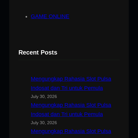
GAME ONLINE
Recent Posts
Mengungkap Rahasia Slot Pulsa
Indosat dan Tri untuk Pemula
July 30, 2026
Mengungkap Rahasia Slot Pulsa
Indosat dan Tri untuk Pemula
July 30, 2026
Mengungkap Rahasia Slot Pulsa