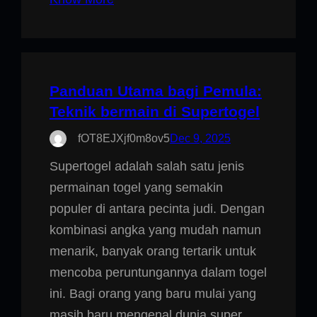
Panduan Utama bagi Pemula:
Teknik bermain di Supertogel
fOT8EJXjf0m8ov5
Dec 9, 2025
Supertogel adalah salah satu jenis
permainan togel yang semakin
populer di antara pecinta judi. Dengan
kombinasi angka yang mudah namun
menarik, banyak orang tertarik untuk
mencoba peruntungannya dalam togel
ini. Bagi orang yang baru mulai yang
masih baru mengenal dunia super