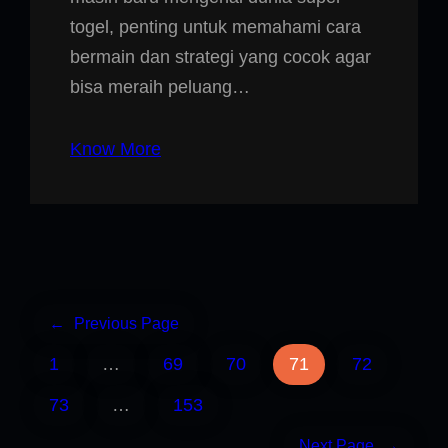
togel, penting untuk memahami cara
bermain dan strategi yang cocok agar
bisa meraih peluang…
Know More
←
Previous Page
1
…
69
70
71
72
73
…
153
Next Page
→