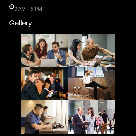
9 AM – 5 PM
Gallery