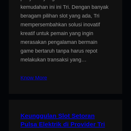
kemudahan ini ini Tri. Dengan banyak
beragam pilihan slot yang ada, Tri
mempersembahkan solusi inovatif
kreatif untuk pemain yang ingin
merasakan pengalaman bermain
game bertaruh tanpa harus repot
melakukan transaksi yang…
Know More
Keunggulan Slot Setoran
Pulsa Elektrik di Provider Tri