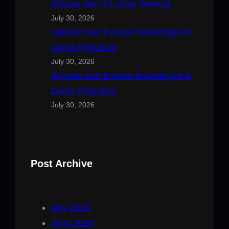
Indosat dan Tri untuk Pemula
July 30, 2026
Sejarah dan Evolusi Bupatitogel di
Dunia Perjudian
July 30, 2026
Sejarah dan Evolusi Bupatitogel di
Dunia Perjudian
July 30, 2026
Post Archive
July 2026
June 2026