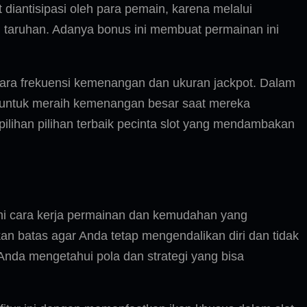
antisipasi oleh para pemain, karena melalui
aruhan. Adanya bonus ini membuat permainan ini
ntara frekuensi kemenangan dan ukuran jackpot. Dalam
n untuk meraih kemenangan besar saat mereka
 pilihan pilihan terbaik pecinta slot yang mendambakan
i cara kerja permainan dan kemudahan yang
n batas agar Anda tetap mengendalikan diri dan tidak
Anda mengetahui pola dan strategi yang bisa