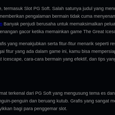
e, termasuk Slot PG Soft. Salah satunya judul yang men
memberikan pengalaman bermain tidak cuma menyenangk
in
Banyak penjudi berusaha untuk memaksimalkan peluan
emenangan gacor ketika memainkan game The Great Ices
is yang menakjubkan serta fitur-fitur menarik sepert
fitur yang ada dalam game ini, kamu bisa mempersiapka
Icescape, cara-cara bermain yang efektif, dan tips yan
amat terkenal dari PG Soft yang mengusung tema es da
enguin-penguin dan beruang kutub. Grafis yang sangat
kkan bagi para penggemar slot.