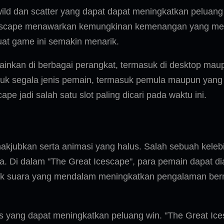
mbol wild dan scatter yang dapat dapat meningkatkan pel
cescape menawarkan kemungkinan kemenangan yang memb
at game ini semakin menarik.
dimainkan di berbagai perangkat, termasuk di desktop 
 untuk segala jenis pemain, termasuk pemula maupun yan
e jadi salah satu slot paling dicari pada waktu ini.
nakjubkan serta animasi yang halus. Salah sebuah kelebi
i dalam "The Great Icescape", para pemain dapat diaj
fek suara yang mendalam meningkatkan pengalaman ber
onus yang dapat meningkatkan peluang win. "The Great 