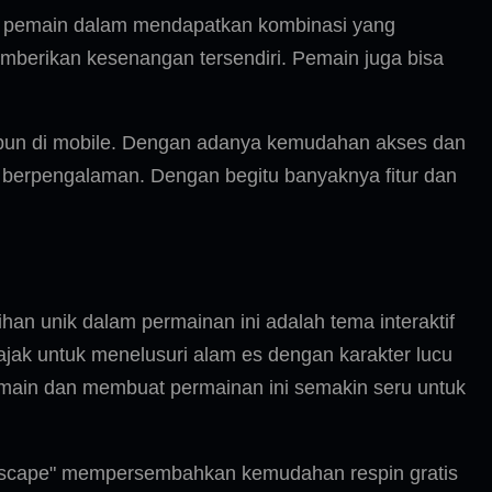
uang pemain dalam mendapatkan kombinasi yang
erikan kesenangan tersendiri. Pemain juga bisa
maupun di mobile. Dengan adanya kemudahan akses dan
g berpengalaman. Dengan begitu banyaknya fitur dan
han unik dalam permainan ini adalah tema interaktif
ak untuk menelusuri alam es dengan karakter lucu
main dan membuat permainan ini semakin seru untuk
Icescape" mempersembahkan kemudahan respin gratis