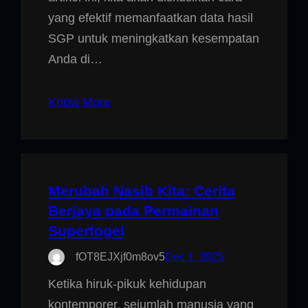
yang efektif memanfaatkan data hasil
SGP untuk meningkatkan kesempatan
Anda di…
Know More
Merubah Nasib Kita: Cerita
Berjaya pada Permainan
Supertogel
fOT8EJXjf0m8ov5
Dec 1, 2025
Ketika hiruk-pikuk kehidupan
kontemporer, sejumlah manusia yang