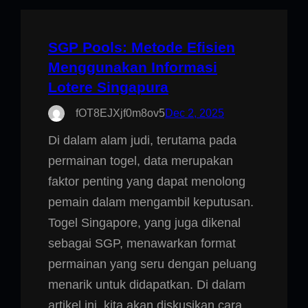
SGP Pools: Metode Efisien
Menggunakan Informasi
Lotere Singapura
fOT8EJXjf0m8ov5
Dec 2, 2025
Di dalam alam judi, terutama pada
permainan togel, data merupakan
faktor penting yang dapat menolong
pemain dalam mengambil keputusan.
Togel Singapore, yang juga dikenal
sebagai SGP, menawarkan format
permainan yang seru dengan peluang
menarik untuk didapatkan. Di dalam
artikel ini, kita akan diskusikan cara