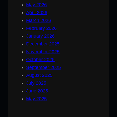
May 2026
April 2026
March 2026
February 2026
January 2026
December 2025
November 2025
October 2025
September 2025
August 2025
July 2025
June 2025
May 2025