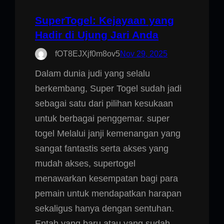
SuperTogel: Kejayaan yang
Hadir di Ujung Jari Anda
fOT8EJXjf0m8ov5
Nov 29, 2025
Dalam dunia judi yang selalu
berkembang, Super Togel sudah jadi
sebagai satu dari pilihan kesukaan
untuk berbagai penggemar. super
togel Melalui janji kemenangan yang
sangat fantastis serta akses yang
mudah akses, supertogel
menawarkan kesempatan bagi para
pemain untuk mendapatkan harapan
sekaligus hanya dengan sentuhan.
Entah yang baru atau yang sudah