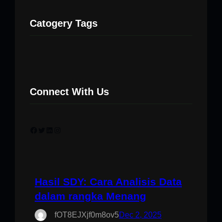
Catogery Tags
Connect With Us
Facebook
Twitter
LinkedIn
Instagram
Hasil SDY: Cara Analisis Data
dalam rangka Menang
fOT8EJXjf0m8ov5
Dec 2, 2025