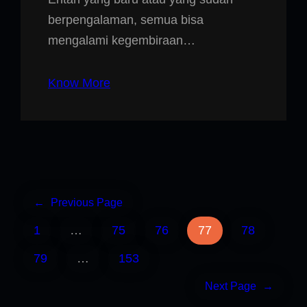
berpengalaman, semua bisa
mengalami kegembiraan…
Know More
←
Previous Page
1
…
75
76
77
78
79
…
153
Next Page
→