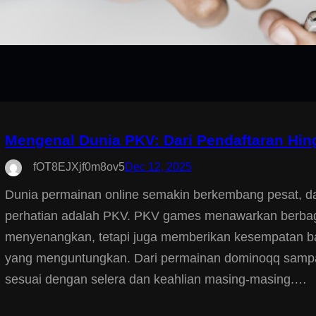
Mengenal Dunia PKV: Dari Pendaftaran Hi
fOT8EJXjf0m8ov5
Dec 12, 2025
Dunia permainan online semakin berkembang pesat, dan
perhatian adalah PKV. PKV games menawarkan berbaga
menyenangkan, tetapi juga memberikan kesempatan b
yang menguntungkan. Dari permainan dominoqq sampai 
sesuai dengan selera dan keahlian masing-masing.…