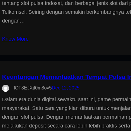
tentang slot pulsa Indosat, dan berbagai jenis slot dari
Telkomsel. Seiring dengan semakin berkembangnya tekn
dengan…
Know More
Keuntungan Memanfaatkan Tempat Pulsa In
fOT8EJXjf0m8ov5
Dec 12, 2025
Dalam era dunia digital sewaktu saat ini, game permain
masyarakat. Satu cara yang kian diburu untuk menjala
dengan slot pulsa. Dengan memanfaatkan permainan pu
melakukan deposit secara cara lebih lebih praktis ser