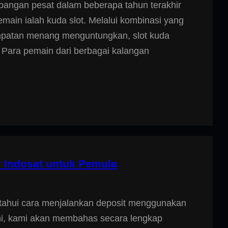
mbangan pesat dalam beberapa tahun terakhir
emain ialah kuda slot. Melalui kombinasi yang
empatan menang menguntungkan, slot kuda
. Para pemain dari berbagai kalangan
r Indosat untuk Pemula
getahui cara menjalankan deposit menggunakan
 ini, kami akan membahas secara lengkap