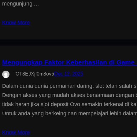
mengunjungi…
Know More
Mengungkap Faktor Keberhasilan di Game 
fOT8EJXjf0m8ov5
Dec 12, 2025
Dalam dunia dunia permainan daring, slot telah salah s
Dengan akses yang mudah akses bersamaan dengan berb
tidak heran jika slot deposit Ovo semakin terkenal di
Untuk anda yang berkeinginan mempelajari lebih dala
Know More