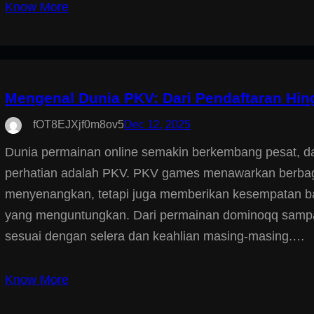
Know More
Mengenal Dunia PKV: Dari Pendaftaran Hi
fOT8EJXjf0m8ov5
Dec 12, 2025
Dunia permainan online semakin berkembang pesat, dan
perhatian adalah PKV. PKV games menawarkan berbaga
menyenangkan, tetapi juga memberikan kesempatan b
yang menguntungkan. Dari permainan dominoqq sampai 
sesuai dengan selera dan keahlian masing-masing.…
Know More