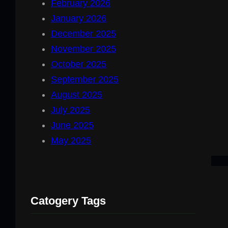
February 2026
January 2026
December 2025
November 2025
October 2025
September 2025
August 2025
July 2025
June 2025
May 2025
Catogery Tags