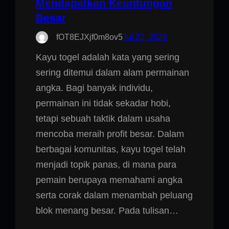
Mendapatkan Keuntungan
Besar
fOT8EJXjf0m8ov5
Jul 22, 2026
Kayu togel adalah kata yang sering
sering ditemui dalam alam permainan
angka. Bagi banyak individu,
permainan ini tidak sekadar hobi,
tetapi sebuah taktik dalam usaha
mencoba meraih profit besar. Dalam
berbagai komunitas, kayu togel telah
menjadi topik panas, di mana para
pemain berupaya memahami angka
serta corak dalam menambah peluang
blok menang besar. Pada tulisan…