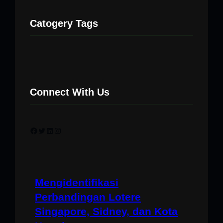
Catogery Tags
Connect With Us
Facebook
Twitter
LinkedIn
Instagram
Mengidentifikasi
Perbandingan Lotere
Singapore, Sidney, dan Kota