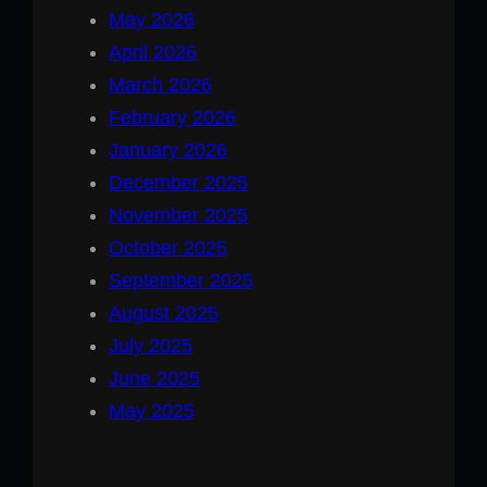
May 2026
April 2026
March 2026
February 2026
January 2026
December 2025
November 2025
October 2025
September 2025
August 2025
July 2025
June 2025
May 2025