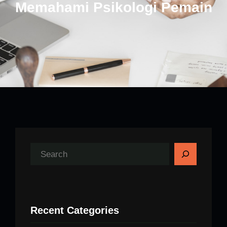
Memahami Psikologi Pemain
S
e
a
r
Recent Categories
c
h