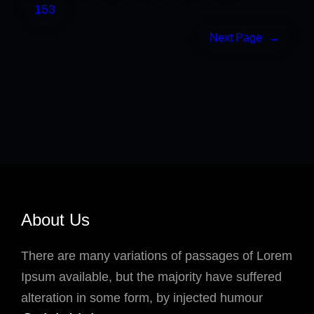
153
Next Page
→
About Us
There are many variations of passages of Lorem
Ipsum available, but the majority have suffered
alteration in some form, by injected humour