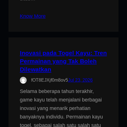
Know More
Inovasi pada Togel Kayu: Tren
Permainan yang Tak Boleh
Dilewatkan
fOT8EJXjf0m8ov5
Jul 23, 2026
Selama beberapa tahun terakhir,
game kayu telah menjalani berbagai
inovasi yang menarik perhatian
banyaknya individu. Permainan kayu
togel, sebagai salah satu salah satu