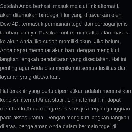
Setelah Anda berhasil masuk melalui link alternatif,
akan ditemukan berbagai fitur yang ditawarkan oleh
Dewi4D, termasuk permainan togel dan berbagai jenis
taruhan lainnya. Pastikan untuk mendaftar atau masuk
ke akun Anda jika sudah memiliki akun. Jika belum,
Anda dapat membuat akun baru dengan mengikuti
langkah-langkah pendaftaran yang disediakan. Hal ini
penting agar Anda bisa menikmati semua fasilitas dan
layanan yang ditawarkan.
Hal terakhir yang perlu diperhatikan adalah memastikan
koneksi internet Anda stabil. Link alternatif ini dapat
membantu Anda mengakses situs jika terjadi gangguan
pada akses utama. Dengan mengikuti langkah-langkah
di atas, pengalaman Anda dalam bermain togel di