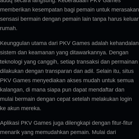
aduq secara langsung. Keberadaan PKV Games
memberikan kesempatan bagi pemain untuk merasakan
sensasi bermain dengan pemain lain tanpa harus keluar
rumah.
Keunggulan utama dari PKV Games adalah kehandalan
sistem dan keamanan yang ditawarkannya. Dengan
teknologi yang canggih, setiap transaksi dan permainan
dilakukan dengan transparan dan adil. Selain itu, situs
PKV Games menyediakan akses mudah untuk semua
kalangan, di mana siapa pun dapat mendaftar dan
mulai bermain dengan cepat setelah melakukan login
ke akun mereka.
Aplikasi PKV Games juga dilengkapi dengan fitur-fitur
menarik yang memudahkan pemain. Mulai dari