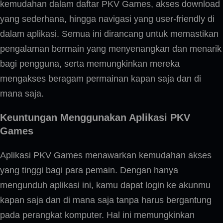
kemudahan dalam daftar PKV Games, akses download
yang sederhana, hingga navigasi yang user-friendly di
dalam aplikasi. Semua ini dirancang untuk memastikan
pengalaman bermain yang menyenangkan dan menarik
bagi pengguna, serta memungkinkan mereka
mengakses beragam permainan kapan saja dan di
mana saja.
Keuntungan Menggunakan Aplikasi PKV
Games
Aplikasi PKV Games menawarkan kemudahan akses
yang tinggi bagi para pemain. Dengan hanya
mengunduh aplikasi ini, kamu dapat login ke akunmu
kapan saja dan di mana saja tanpa harus bergantung
pada perangkat komputer. Hal ini memungkinkan