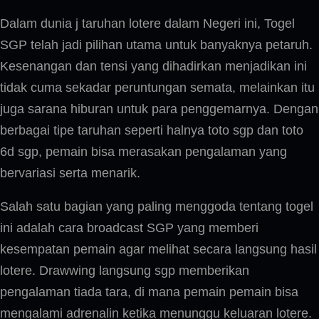
Dalam dunia j taruhan lotere dalam Negeri ini, Togel
SGP telah jadi pilihan utama untuk banyaknya petaruh.
Kesenangan dan tensi yang dihadirkan menjadikan ini
tidak cuma sekadar peruntungan semata, melainkan itu
juga sarana hiburan untuk para penggemarnya. Dengan
berbagai tipe taruhan seperti halnya toto sgp dan toto
6d sgp, pemain bisa merasakan pengalaman yang
bervariasi serta menarik.
Salah satu bagian yang paling menggoda tentang togel
ini adalah cara broadcast SGP yang memberi
kesempatan pemain agar melihat secara langsung hasil
lotere. Drawwing langsung sgp memberikan
pengalaman tiada tara, di mana pemain pemain bisa
mengalami adrenalin ketika menunggu keluaran lotere.