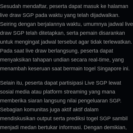
Sesudah mendaftar, peserta dapat masuk ke halaman
live draw SGP pada waktu yang telah dijadwalkan.
Seiring dengan berjalannya waktu, umumnya jadwal live
draw SGP telah ditetapkan, serta pemain disarankan
untuk mengingat jadwal tersebut agar tidak terlewatkan.
Pada saat live draw berlangsung, peserta dapat
menyaksikan tahapan undian secara real-time, yang
menambah keseruan saat bermain togel Singapore ini.
Selain itu, peserta dapat partisipasi Live SGP lewat
sosial media atau platform streaming yang mana
memberika siaran langsung nilai pengeluaran SGP.
Sebagian komunitas juga aktif aktif dalam
mendiskusikan output serta prediksi togel SGP sambil
menjadi medan bertukar informasi. Dengan demikian,