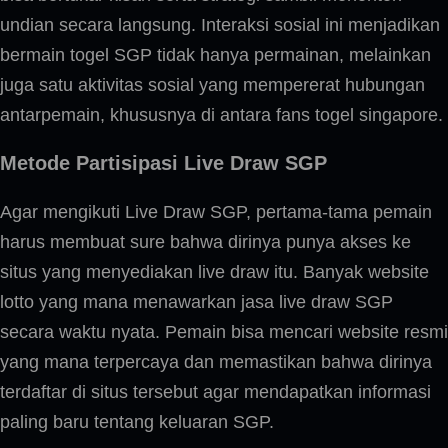
undian secara langsung. Interaksi sosial ini menjadikan
bermain togel SGP tidak hanya permainan, melainkan
juga satu aktivitas sosial yang mempererat hubungan
antarpemain, khususnya di antara fans togel singapore.
Metode Partisipasi Live Draw SGP
Agar mengikuti Live Draw SGP, pertama-tama pemain
harus membuat sure bahwa dirinya punya akses ke
situs yang menyediakan live draw itu. Banyak website
lotto yang mana menawarkan jasa live draw SGP
secara waktu nyata. Pemain bisa mencari website resmi
yang mana terpercaya dan memastikan bahwa dirinya
terdaftar di situs tersebut agar mendapatkan informasi
paling baru tentang keluaran SGP.