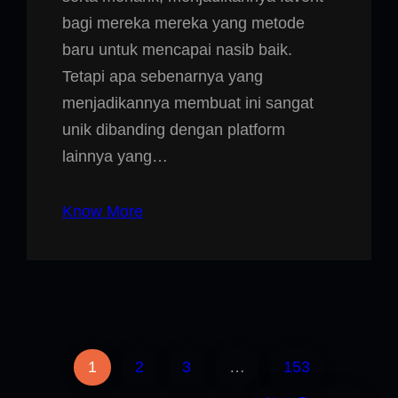
bagi mereka mereka yang metode
baru untuk mencapai nasib baik.
Tetapi apa sebenarnya yang
menjadikannya membuat ini sangat
unik dibanding dengan platform
lainnya yang…
Know More
1
2
3
…
153