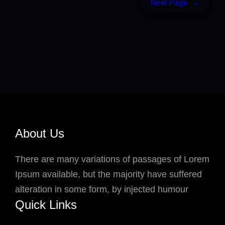
Next Page
→
About Us
There are many variations of passages of Lorem
Ipsum available, but the majority have suffered
alteration in some form, by injected humour
Quick Links