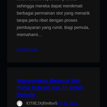
sehingga mereka dapat menikmati
berbagai permainan slot yang menarik
tanpa perlu ribet dengan proses
pembayaran yang rumit. Bagi pemula,
memahami…
Know More
Mengungkap Rahasia Slot
Pulsa Indosat dan Tri untuk
Pemula
fOT8EJXjf0m8ov5
Jul 30, 2026