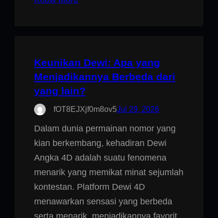
Keunikan Dewi: Apa yang
Menjadikannya Berbeda dari
yang lain?
fOT8EJXjf0m8ov5
Jul 29, 2026
Dalam dunia permainan nomor yang
kian berkembang, kehadiran Dewi
Angka 4D adalah suatu fenomena
menarik yang memikat minat sejumlah
kontestan. Platform Dewi 4D
menawarkan sensasi yang berbeda
serta menarik, menjadikannya favorit