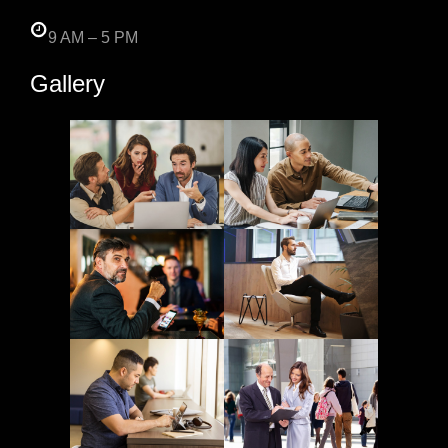
9 AM – 5 PM
Gallery