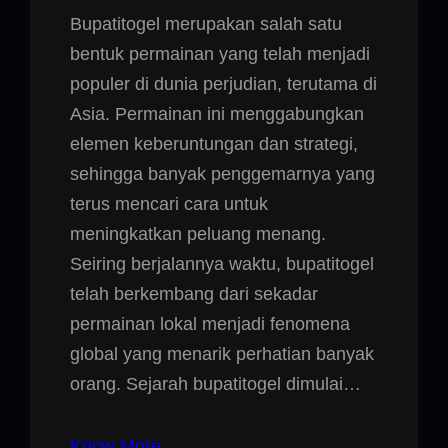
Bupatitogel merupakan salah satu
bentuk permainan yang telah menjadi
populer di dunia perjudian, terutama di
Asia. Permainan ini menggabungkan
elemen keberuntungan dan strategi,
sehingga banyak penggemarnya yang
terus mencari cara untuk
meningkatkan peluang menang.
Seiring berjalannya waktu, bupatitogel
telah berkembang dari sekadar
permainan lokal menjadi fenomena
global yang menarik perhatian banyak
orang. Sejarah bupatitogel dimulai…
Know More