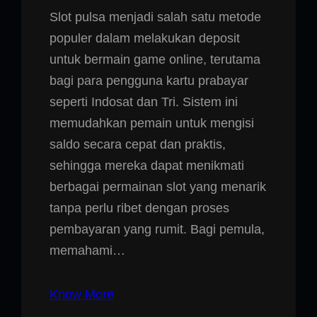
Slot pulsa menjadi salah satu metode
populer dalam melakukan deposit
untuk bermain game online, terutama
bagi para pengguna kartu prabayar
seperti Indosat dan Tri. Sistem ini
memudahkan pemain untuk mengisi
saldo secara cepat dan praktis,
sehingga mereka dapat menikmati
berbagai permainan slot yang menarik
tanpa perlu ribet dengan proses
pembayaran yang rumit. Bagi pemula,
memahami…
Know More