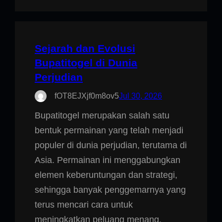
Sejarah dan Evolusi
Bupatitogel di Dunia
Perjudian
fOT8EJXjf0m8ov5
Jul 30, 2026
Bupatitogel merupakan salah satu
bentuk permainan yang telah menjadi
populer di dunia perjudian, terutama di
Asia. Permainan ini menggabungkan
elemen keberuntungan dan strategi,
sehingga banyak penggemarnya yang
terus mencari cara untuk
meningkatkan peluang menang.