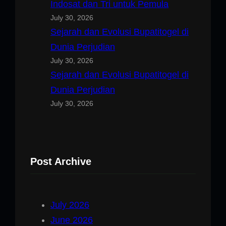
Indosat dan Tri untuk Pemula
July 30, 2026
Sejarah dan Evolusi Bupatitogel di
Dunia Perjudian
July 30, 2026
Sejarah dan Evolusi Bupatitogel di
Dunia Perjudian
July 30, 2026
Post Archive
July 2026
June 2026