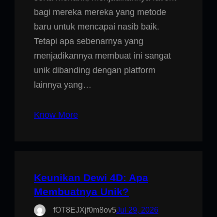
bagi mereka mereka yang metode
baru untuk mencapai nasib baik.
Tetapi apa sebenarnya yang
menjadikannya membuat ini sangat
unik dibanding dengan platform
lainnya yang…
Know More
Keunikan Dewi 4D: Apa
Membuatnya Unik?
fOT8EJXjf0m8ov5
Jul 29, 2026