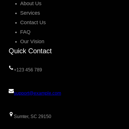
About Us
Services
Contact Us
FAQ
Our Vision
Quick Contact
+123 456 789
support@example.com
Sumter, SC 29150