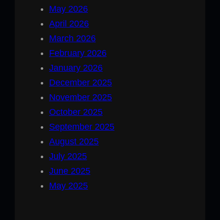
May 2026
April 2026
March 2026
February 2026
January 2026
December 2025
November 2025
October 2025
September 2025
August 2025
July 2025
June 2025
May 2025