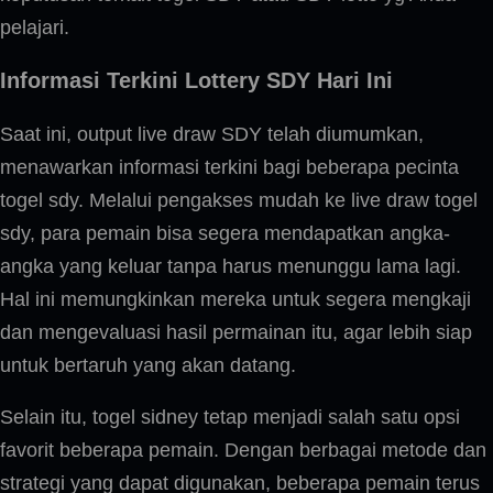
pelajari.
Informasi Terkini Lottery SDY Hari Ini
Saat ini, output live draw SDY telah diumumkan,
menawarkan informasi terkini bagi beberapa pecinta
togel sdy. Melalui pengakses mudah ke live draw togel
sdy, para pemain bisa segera mendapatkan angka-
angka yang keluar tanpa harus menunggu lama lagi.
Hal ini memungkinkan mereka untuk segera mengkaji
dan mengevaluasi hasil permainan itu, agar lebih siap
untuk bertaruh yang akan datang.
Selain itu, togel sidney tetap menjadi salah satu opsi
favorit beberapa pemain. Dengan berbagai metode dan
strategi yang dapat digunakan, beberapa pemain terus