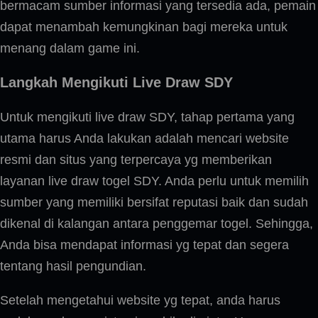
bermacam sumber informasi yang tersedia ada, pemain
dapat menambah kemungkinan bagi mereka untuk
menang dalam game ini.
Langkah Mengikuti Live Draw SDY
Untuk mengikuti live draw SDY, tahap pertama yang
utama harus Anda lakukan adalah mencari website
resmi dan situs yang terpercaya yg memberikan
layanan live draw togel SDY. Anda perlu untuk memilih
sumber yang memiliki bersifat reputasi baik dan sudah
dikenal di kalangan antara penggemar togel. Sehingga,
Anda bisa mendapat informasi yg tepat dan segera
tentang hasil pengundian.
Setelah mengetahui website yg tepat, anda harus