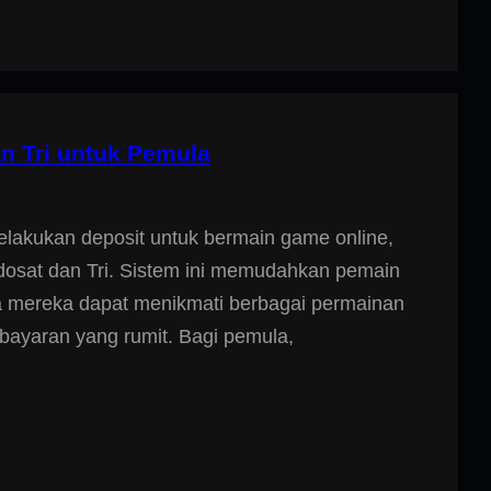
n Tri untuk Pemula
elakukan deposit untuk bermain game online,
ndosat dan Tri. Sistem ini memudahkan pemain
ga mereka dapat menikmati berbagai permainan
mbayaran yang rumit. Bagi pemula,