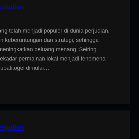
erjudian
g telah menjadi populer di dunia perjudian,
n keberuntungan dan strategi, sehingga
meningkatkan peluang menang. Seiring
 sekadar permainan lokal menjadi fenomena
bupatitogel dimulai…
erjudian