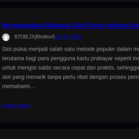
Mengungkap Rahasia Slot Pulsa Indosat da
fOT8EJXjf0m8ov5
Jul 30, 2026
Slot pulsa menjadi salah satu metode populer dalam m
terutama bagi para pengguna kartu prabayar seperti I
untuk mengisi saldo secara cepat dan praktis, sehing
slot yang menarik tanpa perlu ribet dengan proses pe
memahami…
Know More