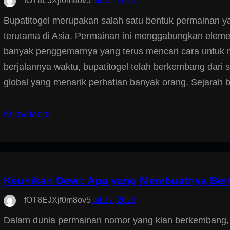
fOT8EJXjf0m8ov5
Jul 30, 2026
Bupatitogel merupakan salah satu bentuk permainan yan
terutama di Asia. Permainan ini menggabungkan eleme
banyak penggemarnya yang terus mencari cara untuk 
berjalannya waktu, bupatitogel telah berkembang dari
global yang menarik perhatian banyak orang. Sejarah 
Know More
Keunikan Dewi: Apa yang Membuatnya Berb
fOT8EJXjf0m8ov5
Jul 29, 2026
Dalam dunia permainan nomor yang kian berkembang,