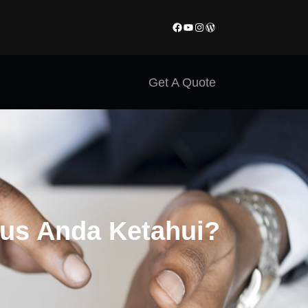
Facebook
YouTube
Instagram
WordPress
Get A Quote
rus Anda Ketahui?