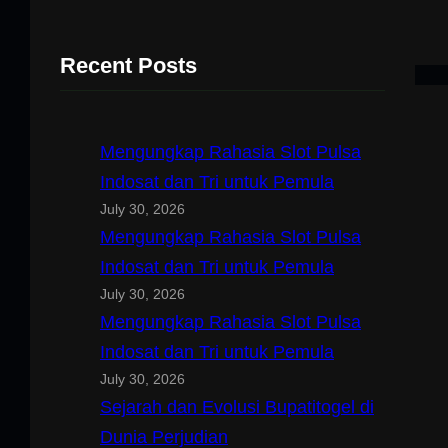
Recent Posts
Mengungkap Rahasia Slot Pulsa
Indosat dan Tri untuk Pemula
July 30, 2026
Mengungkap Rahasia Slot Pulsa
Indosat dan Tri untuk Pemula
July 30, 2026
Mengungkap Rahasia Slot Pulsa
Indosat dan Tri untuk Pemula
July 30, 2026
Sejarah dan Evolusi Bupatitogel di
Dunia Perjudian