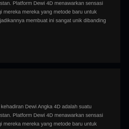
stan. Platform Dewi 4D menawarkan sensasi
agi mereka mereka yang metode baru untuk
jadikannya membuat ini sangat unik dibanding
 kehadiran Dewi Angka 4D adalah suatu
stan. Platform Dewi 4D menawarkan sensasi
agi mereka mereka yang metode baru untuk