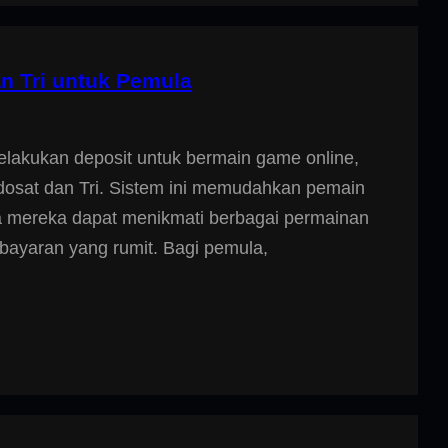
n Tri untuk Pemula
elakukan deposit untuk bermain game online,
ndosat dan Tri. Sistem ini memudahkan pemain
ga mereka dapat menikmati berbagai permainan
mbayaran yang rumit. Bagi pemula,