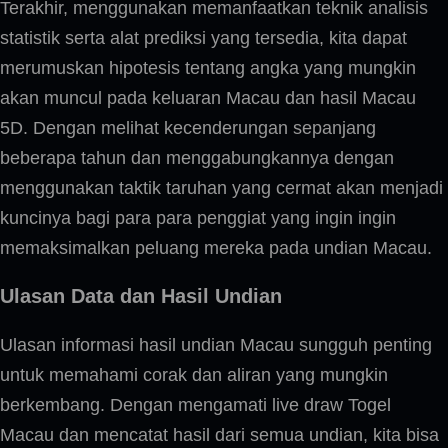
Terakhir, menggunakan memanfaatkan teknik analisis
statistik serta alat prediksi yang tersedia, kita dapat
merumuskan hipotesis tentang angka yang mungkin
akan muncul pada keluaran Macau dan hasil Macau
5D. Dengan melihat kecenderungan sepanjang
beberapa tahun dan menggabungkannya dengan
menggunakan taktik taruhan yang cermat akan menjadi
kuncinya bagi para para penggiat yang ingin ingin
memaksimalkan peluang mereka pada undian Macau.
Ulasan Data dan Hasil Undian
Ulasan informasi hasil undian Macau sungguh penting
untuk memahami corak dan aliran yang mungkin
berkembang. Dengan mengamati live draw Togel
Macau dan mencatat hasil dari semua undian, kita bisa