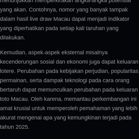
menunjukkan memperkirakan angka-angka potensial
yang akan. Contohnya, nomor yang banyak tampak
dalam hasil live draw Macau dapat menjadi indikator
yang diperhatikan pada setiap kali taruhan yang
dilakukan.
Kemudian, aspek-aspek eksternal misalnya
kecenderungan sosial dan ekonomi juga dapat keluaran
lotere. Perubahan pada kebijakan perjudian, popularitas
permainan, serta dampak teknologi pada cara orang
bertaruh dapat memunculkan perubahan pada keluaran
toto Macau. Oleh karena, memantau perkembangan ini
amat krusial untuk memperoleh pemahaman yang lebih
akurat mengenai apa yang kemungkinan terjadi pada
tahun 2025.