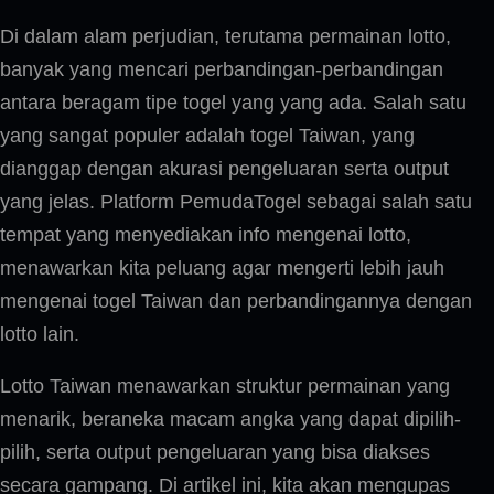
Di dalam alam perjudian, terutama permainan lotto,
banyak yang mencari perbandingan-perbandingan
antara beragam tipe togel yang yang ada. Salah satu
yang sangat populer adalah togel Taiwan, yang
dianggap dengan akurasi pengeluaran serta output
yang jelas. Platform PemudaTogel sebagai salah satu
tempat yang menyediakan info mengenai lotto,
menawarkan kita peluang agar mengerti lebih jauh
mengenai togel Taiwan dan perbandingannya dengan
lotto lain.
Lotto Taiwan menawarkan struktur permainan yang
menarik, beraneka macam angka yang dapat dipilih-
pilih, serta output pengeluaran yang bisa diakses
secara gampang. Di artikel ini, kita akan mengupas