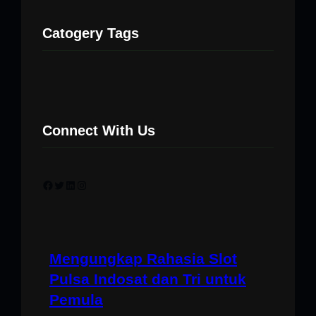
Catogery Tags
Connect With Us
Facebook
Twitter
LinkedIn
Instagram
Mengungkap Rahasia Slot
Pulsa Indosat dan Tri untuk
Pemula