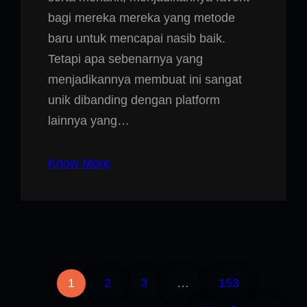
bagi mereka mereka yang metode
baru untuk mencapai nasib baik.
Tetapi apa sebenarnya yang
menjadikannya membuat ini sangat
unik dibanding dengan platform
lainnya yang…
Know More
1
2
3
…
153