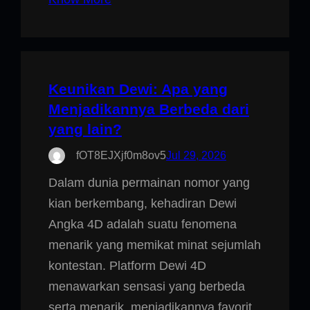
Keunikan Dewi: Apa yang
Menjadikannya Berbeda dari
yang lain?
fOT8EJXjf0m8ov5
Jul 29, 2026
Dalam dunia permainan nomor yang
kian berkembang, kehadiran Dewi
Angka 4D adalah suatu fenomena
menarik yang memikat minat sejumlah
kontestan. Platform Dewi 4D
menawarkan sensasi yang berbeda
serta menarik, menjadikannya favorit