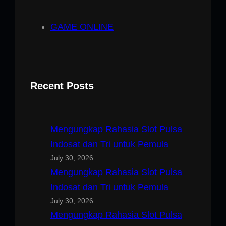
GAME ONLINE
Recent Posts
Mengungkap Rahasia Slot Pulsa
Indosat dan Tri untuk Pemula
July 30, 2026
Mengungkap Rahasia Slot Pulsa
Indosat dan Tri untuk Pemula
July 30, 2026
Mengungkap Rahasia Slot Pulsa