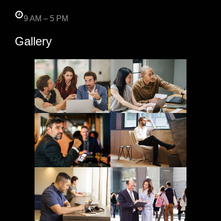
9 AM – 5 PM
Gallery