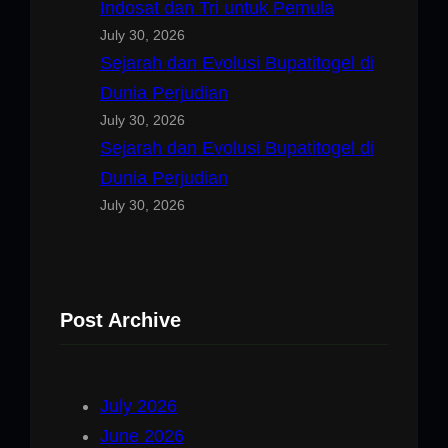
Indosat dan Tri untuk Pemula
July 30, 2026
Sejarah dan Evolusi Bupatitogel di
Dunia Perjudian
July 30, 2026
Sejarah dan Evolusi Bupatitogel di
Dunia Perjudian
July 30, 2026
Post Archive
July 2026
June 2026