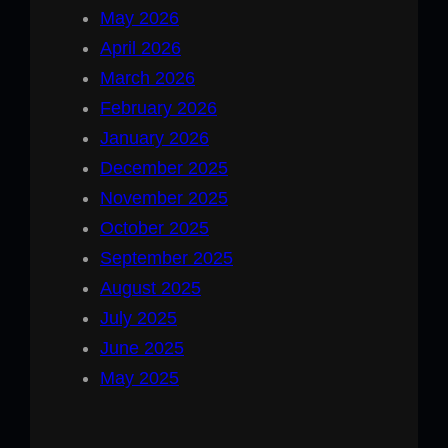
May 2026
April 2026
March 2026
February 2026
January 2026
December 2025
November 2025
October 2025
September 2025
August 2025
July 2025
June 2025
May 2025