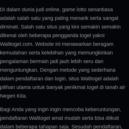
Di dalam dunia judi online, game lotto senantiasa
adalah salah satu yang paling menarik serta sangat
diminati. Salah satu situs yang kini semakin semakin
dikenal oleh beberapa pengganda togel yakni
Walitogel.com. Website ini menawarkan beragam
kemudahan serta kelebihan yang memungkinkan
pengalaman bermain jadi jauh lebih seru dan
menguntungkan. Dengan metode yang sederhana
dalam pendaftaran dan login, situs Walitogel adalah
pilihan utama untuk banyak penikmat togel di tanah air
Negeri Kita.
Bagi Anda yang ingin ingin mencoba keberuntungan,
pendaftaran Walitogel amat mudah serta bisa diikuti
dalam beberapa tahapan saja. Sesudah pendaftaran,