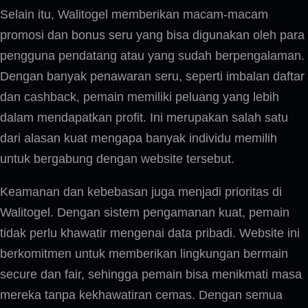
Selain itu, Walitogel memberikan macam-macam
promosi dan bonus seru yang bisa digunakan oleh para
pengguna pendatang atau yang sudah berpengalaman.
Dengan banyak penawaran seru, seperti imbalan daftar
dan cashback, pemain memiliki peluang yang lebih
dalam mendapatkan profit. Ini merupakan salah satu
dari alasan kuat mengapa banyak individu memilih
untuk bergabung dengan website tersebut.
Keamanan dan kebebasan juga menjadi prioritas di
Walitogel. Dengan sistem pengamanan kuat, pemain
tidak perlu khawatir mengenai data pribadi. Website ini
berkomitmen untuk memberikan lingkungan bermain
secure dan fair, sehingga pemain bisa menikmati masa
mereka tanpa kekhawatiran cemas. Dengan semua