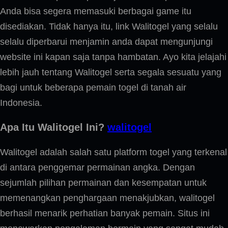
Anda bisa segera memasuki berbagai game itu
disediakan. Tidak hanya itu, link Walitogel yang selalu
selalu diperbarui menjamin anda dapat mengunjungi
website ini kapan saja tanpa hambatan. Ayo kita jelajahi
lebih jauh tentang Walitogel serta segala sesuatu yang
bagi untuk beberapa pemain togel di tanah air
Indonesia.
Apa Itu Walitogel Ini?
walitogel
Walitogel adalah salah satu platform togel yang terkenal
di antara penggemar permainan angka. Dengan
sejumlah pilihan permainan dan kesempatan untuk
memenangkan penghargaan menakjubkan, walitogel
berhasil menarik perhatian banyak pemain. Situs ini