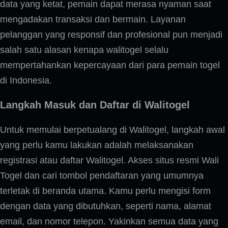
data yang ketat, pemain dapat merasa nyaman saat
mengadakan transaksi dan bermain. Layanan
pelanggan yang responsif dan profesional pun menjadi
salah satu alasan kenapa walitogel selalu
mempertahankan kepercayaan dari para pemain togel
di Indonesia.
Langkah Masuk dan Daftar di Walitogel
Untuk memulai berpetualang di Walitogel, langkah awal
yang perlu kamu lakukan adalah melaksanakan
registrasi atau daftar Walitogel. Akses situs resmi Wali
Togel dan cari tombol pendaftaran yang umumnya
terletak di beranda utama. Kamu perlu mengisi form
dengan data yang dibutuhkan, seperti nama, alamat
email, dan nomor telepon. Yakinkan semua data yang