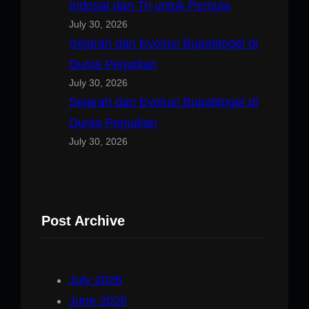
Indosat dan Tri untuk Pemula
July 30, 2026
Sejarah dan Evolusi Bupatitogel di
Dunia Perjudian
July 30, 2026
Sejarah dan Evolusi Bupatitogel di
Dunia Perjudian
July 30, 2026
Post Archive
July 2026
June 2026