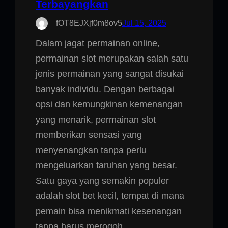
Terbayangkan
fOT8EJXjf0m8ov5
Jul 15, 2025
Dalam jagat permainan online,
permainan slot merupakan salah satu
jenis permainan yang sangat disukai
banyak individu. Dengan berbagai
opsi dan kemungkinan kemenangan
yang menarik, permainan slot
memberikan sensasi yang
menyenangkan tanpa perlu
mengeluarkan taruhan yang besar.
Satu gaya yang semakin populer
adalah slot bet kecil, tempat di mana
pemain bisa menikmati kesenangan
tanpa harus merogoh…