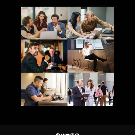
Facebook
Twitter
YouTube
Instagram
WordPress