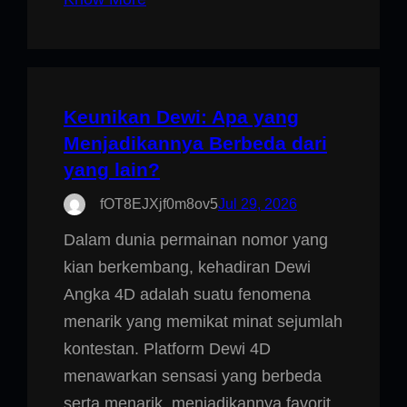
Keunikan Dewi: Apa yang
Menjadikannya Berbeda dari
yang lain?
fOT8EJXjf0m8ov5
Jul 29, 2026
Dalam dunia permainan nomor yang
kian berkembang, kehadiran Dewi
Angka 4D adalah suatu fenomena
menarik yang memikat minat sejumlah
kontestan. Platform Dewi 4D
menawarkan sensasi yang berbeda
serta menarik, menjadikannya favorit