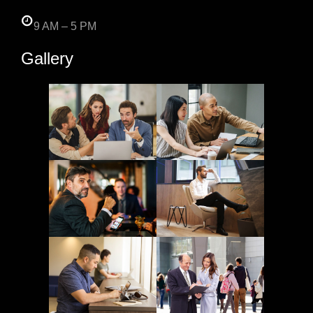
9 AM – 5 PM
Gallery