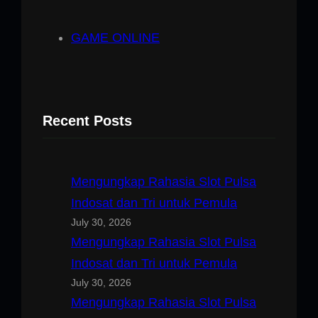
GAME ONLINE
Recent Posts
Mengungkap Rahasia Slot Pulsa
Indosat dan Tri untuk Pemula
July 30, 2026
Mengungkap Rahasia Slot Pulsa
Indosat dan Tri untuk Pemula
July 30, 2026
Mengungkap Rahasia Slot Pulsa