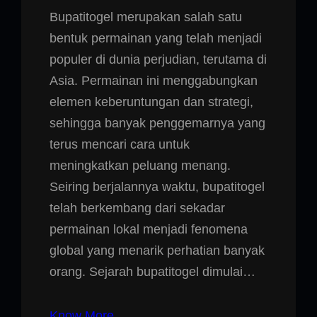
Bupatitogel merupakan salah satu
bentuk permainan yang telah menjadi
populer di dunia perjudian, terutama di
Asia. Permainan ini menggabungkan
elemen keberuntungan dan strategi,
sehingga banyak penggemarnya yang
terus mencari cara untuk
meningkatkan peluang menang.
Seiring berjalannya waktu, bupatitogel
telah berkembang dari sekadar
permainan lokal menjadi fenomena
global yang menarik perhatian banyak
orang. Sejarah bupatitogel dimulai…
Know More