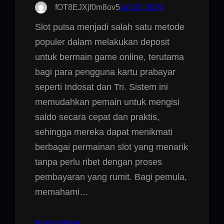
fOT8EJXjf0m8ov5
Jul 30, 2026
Slot pulsa menjadi salah satu metode
populer dalam melakukan deposit
untuk bermain game online, terutama
bagi para pengguna kartu prabayar
seperti Indosat dan Tri. Sistem ini
memudahkan pemain untuk mengisi
saldo secara cepat dan praktis,
sehingga mereka dapat menikmati
berbagai permainan slot yang menarik
tanpa perlu ribet dengan proses
pembayaran yang rumit. Bagi pemula,
memahami…
Know More