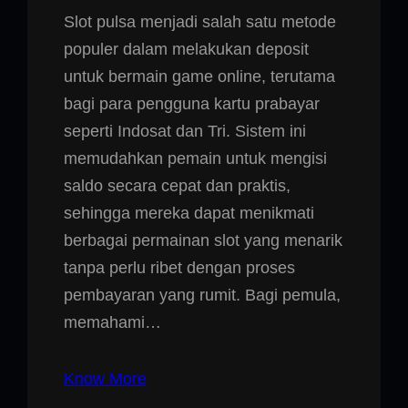
Slot pulsa menjadi salah satu metode
populer dalam melakukan deposit
untuk bermain game online, terutama
bagi para pengguna kartu prabayar
seperti Indosat dan Tri. Sistem ini
memudahkan pemain untuk mengisi
saldo secara cepat dan praktis,
sehingga mereka dapat menikmati
berbagai permainan slot yang menarik
tanpa perlu ribet dengan proses
pembayaran yang rumit. Bagi pemula,
memahami…
Know More