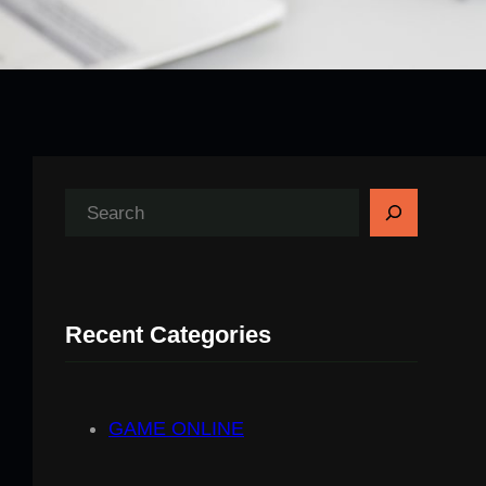
S
e
a
r
Recent Categories
c
h
GAME ONLINE