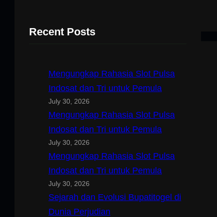
Recent Posts
Mengungkap Rahasia Slot Pulsa
Indosat dan Tri untuk Pemula
July 30, 2026
Mengungkap Rahasia Slot Pulsa
Indosat dan Tri untuk Pemula
July 30, 2026
Mengungkap Rahasia Slot Pulsa
Indosat dan Tri untuk Pemula
July 30, 2026
Sejarah dan Evolusi Bupatitogel di
Dunia Perjudian