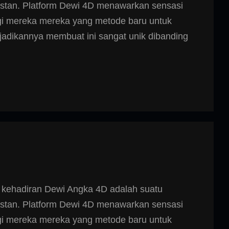
stan. Platform Dewi 4D menawarkan sensasi
agi mereka mereka yang metode baru untuk
jadikannya membuat ini sangat unik dibanding
 kehadiran Dewi Angka 4D adalah suatu
stan. Platform Dewi 4D menawarkan sensasi
agi mereka mereka yang metode baru untuk