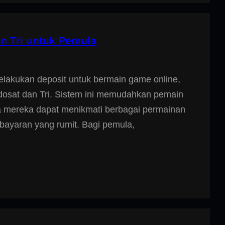
n Tri untuk Pemula
elakukan deposit untuk bermain game online,
ndosat dan Tri. Sistem ini memudahkan pemain
ga mereka dapat menikmati berbagai permainan
mbayaran yang rumit. Bagi pemula,