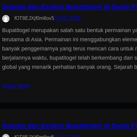
Sejarah dan Evolusi Bupatitogel di Dunia P
fOT8EJXjf0m8ov5
Jul 30, 2026
Bupatitogel merupakan salah satu bentuk permainan yan
terutama di Asia. Permainan ini menggabungkan eleme
banyak penggemarnya yang terus mencari cara untuk 
berjalannya waktu, bupatitogel telah berkembang dari
global yang menarik perhatian banyak orang. Sejarah 
Know More
Sejarah dan Evolusi Bupatitogel di Dunia P