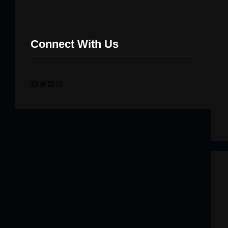
Connect With Us
Facebook
Twitter
LinkedIn
Instagram