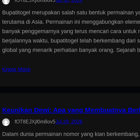
fOT8EJXjf0m8ov5
Jul 30, 2026
Bupatitogel merupakan salah satu bentuk permainan yan
terutama di Asia. Permainan ini menggabungkan eleme
banyak penggemarnya yang terus mencari cara untuk 
berjalannya waktu, bupatitogel telah berkembang dari
global yang menarik perhatian banyak orang. Sejarah 
Know More
Keunikan Dewi: Apa yang Membuatnya Berb
fOT8EJXjf0m8ov5
Jul 29, 2026
Dalam dunia permainan nomor yang kian berkembang,