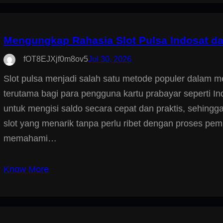
Mengungkap Rahasia Slot Pulsa Indosat da
fOT8EJXjf0m8ov5
Jul 30, 2026
Slot pulsa menjadi salah satu metode populer dalam m
terutama bagi para pengguna kartu prabayar seperti I
untuk mengisi saldo secara cepat dan praktis, sehing
slot yang menarik tanpa perlu ribet dengan proses pe
memahami…
Know More