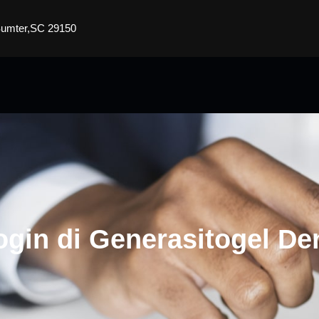
umter,SC 29150
gin di Generasitogel De