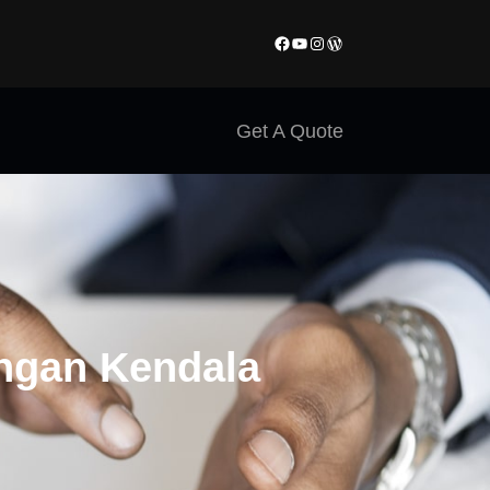
Facebook
YouTube
Instagram
WordPress
Get A Quote
ngan Kendala