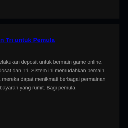
n Tri untuk Pemula
elakukan deposit untuk bermain game online,
ndosat dan Tri. Sistem ini memudahkan pemain
ga mereka dapat menikmati berbagai permainan
mbayaran yang rumit. Bagi pemula,