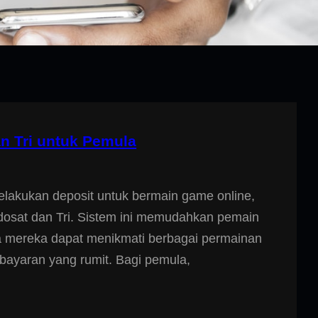
n Tri untuk Pemula
elakukan deposit untuk bermain game online,
ndosat dan Tri. Sistem ini memudahkan pemain
ga mereka dapat menikmati berbagai permainan
mbayaran yang rumit. Bagi pemula,