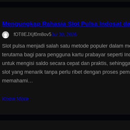
Mengungkap Rahasia Slot Pulsa Indosat da
fOT8EJXjf0m8ov5
Jul 30, 2026
Slot pulsa menjadi salah satu metode populer dalam m
terutama bagi para pengguna kartu prabayar seperti I
untuk mengisi saldo secara cepat dan praktis, sehing
slot yang menarik tanpa perlu ribet dengan proses pe
memahami…
Know More