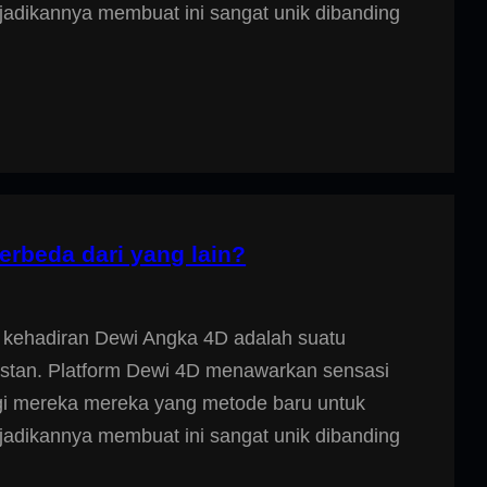
jadikannya membuat ini sangat unik dibanding
rbeda dari yang lain?
 kehadiran Dewi Angka 4D adalah suatu
stan. Platform Dewi 4D menawarkan sensasi
agi mereka mereka yang metode baru untuk
jadikannya membuat ini sangat unik dibanding