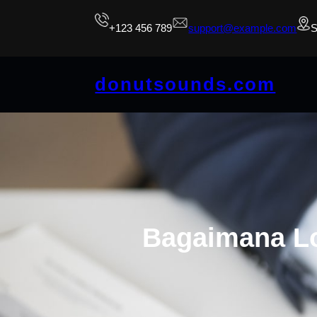
Skip
+123 456 789
support@example.com
S
to
content
donutsounds.com
Bagaimana Lo