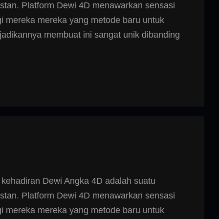
stan. Platform Dewi 4D menawarkan sensasi
agi mereka mereka yang metode baru untuk
jadikannya membuat ini sangat unik dibanding
 kehadiran Dewi Angka 4D adalah suatu
stan. Platform Dewi 4D menawarkan sensasi
agi mereka mereka yang metode baru untuk