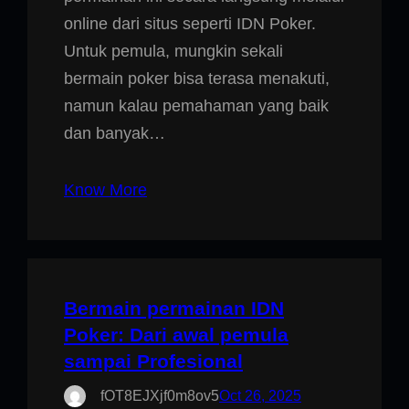
online dari situs seperti IDN Poker.
Untuk pemula, mungkin sekali
bermain poker bisa terasa menakuti,
namun kalau pemahaman yang baik
dan banyak…
Know More
Bermain permainan IDN
Poker: Dari awal pemula
sampai Profesional
fOT8EJXjf0m8ov5
Oct 26, 2025