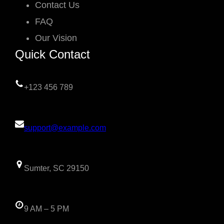
Contact Us
FAQ
Our Vision
Quick Contact
+123 456 789
support@example.com
Sumter, SC 29150
9 AM – 5 PM