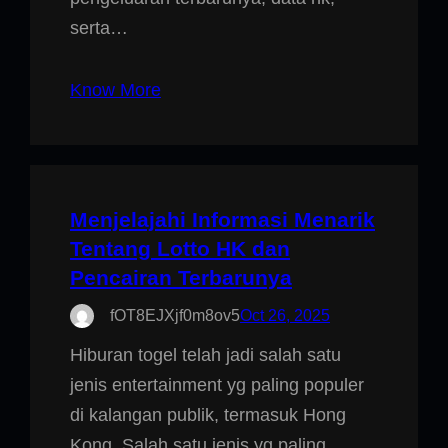
serta…
Know More
Menjelajahi Informasi Menarik
Tentang Lotto HK dan
Pencairan Terbarunya
fOT8EJXjf0m8ov5
Oct 26, 2025
Hiburan togel telah jadi salah satu
jenis entertainment yg paling populer
di kalangan publik, termasuk Hong
Kong. Salah satu jenis yg paling