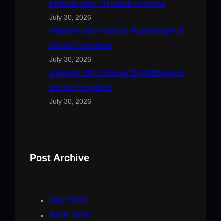
Indosat dan Tri untuk Pemula
July 30, 2026
Sejarah dan Evolusi Bupatitogel di
Dunia Perjudian
July 30, 2026
Sejarah dan Evolusi Bupatitogel di
Dunia Perjudian
July 30, 2026
Post Archive
July 2026
June 2026