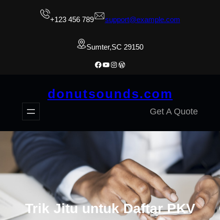
Skip
+123 456 789
support@example.com
to
content
Sumter,SC 29150
Facebook
YouTube
Instagram
WordPress
donutsounds.com
Get A Quote
Trik Jitu untuk Daftar PKV