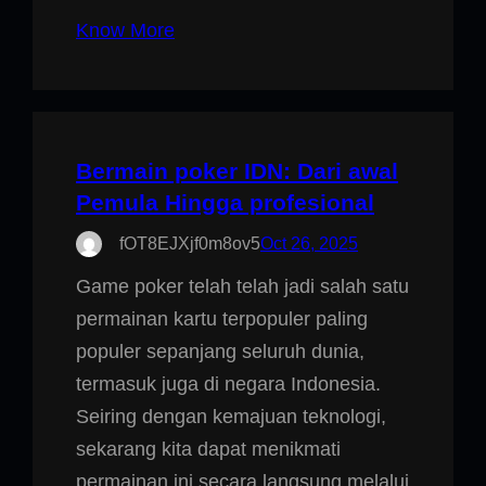
Know More
Bermain poker IDN: Dari awal
Pemula Hingga profesional
fOT8EJXjf0m8ov5
Oct 26, 2025
Game poker telah telah jadi salah satu
permainan kartu terpopuler paling
populer sepanjang seluruh dunia,
termasuk juga di negara Indonesia.
Seiring dengan kemajuan teknologi,
sekarang kita dapat menikmati
permainan ini secara langsung melalui