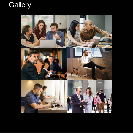
Gallery