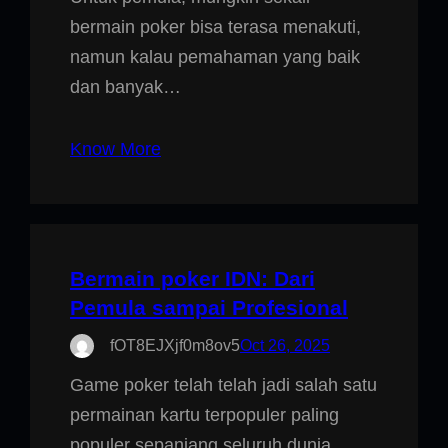
bermain poker bisa terasa menakuti,
namun kalau pemahaman yang baik
dan banyak…
Know More
Bermain poker IDN: Dari
Pemula sampai Profesional
fOT8EJXjf0m8ov5
Oct 26, 2025
Game poker telah telah jadi salah satu
permainan kartu terpopuler paling
populer sepanjang seluruh dunia,