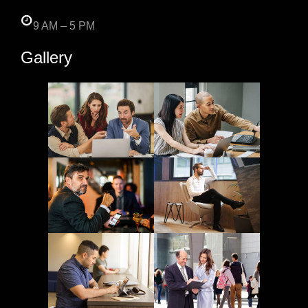
9 AM – 5 PM
Gallery