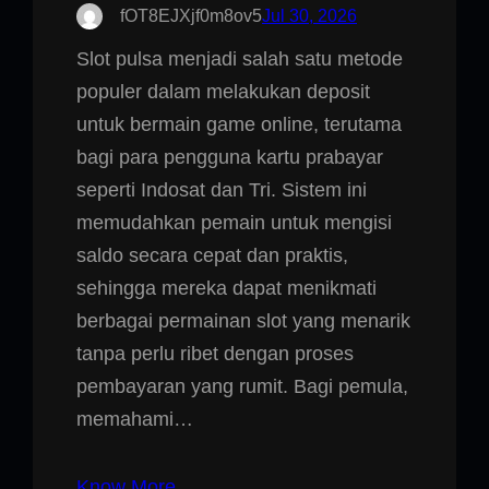
fOT8EJXjf0m8ov5
Jul 30, 2026
Slot pulsa menjadi salah satu metode
populer dalam melakukan deposit
untuk bermain game online, terutama
bagi para pengguna kartu prabayar
seperti Indosat dan Tri. Sistem ini
memudahkan pemain untuk mengisi
saldo secara cepat dan praktis,
sehingga mereka dapat menikmati
berbagai permainan slot yang menarik
tanpa perlu ribet dengan proses
pembayaran yang rumit. Bagi pemula,
memahami…
Know More