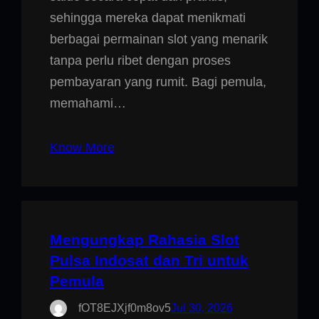
sehingga mereka dapat menikmati
berbagai permainan slot yang menarik
tanpa perlu ribet dengan proses
pembayaran yang rumit. Bagi pemula,
memahami…
Know More
Mengungkap Rahasia Slot
Pulsa Indosat dan Tri untuk
Pemula
fOT8EJXjf0m8ov5
Jul 30, 2026