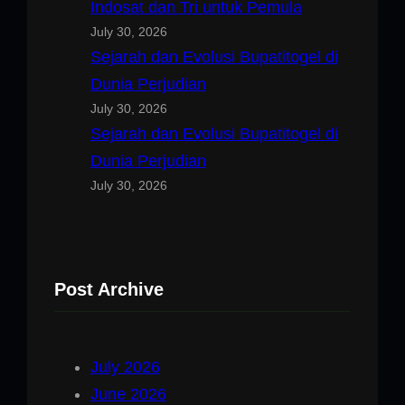
Indosat dan Tri untuk Pemula
July 30, 2026
Sejarah dan Evolusi Bupatitogel di
Dunia Perjudian
July 30, 2026
Sejarah dan Evolusi Bupatitogel di
Dunia Perjudian
July 30, 2026
Post Archive
July 2026
June 2026