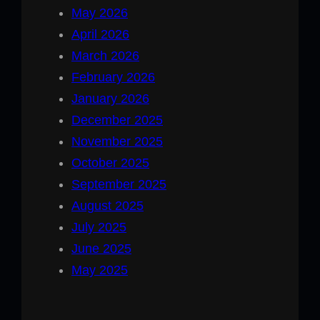
May 2026
April 2026
March 2026
February 2026
January 2026
December 2025
November 2025
October 2025
September 2025
August 2025
July 2025
June 2025
May 2025