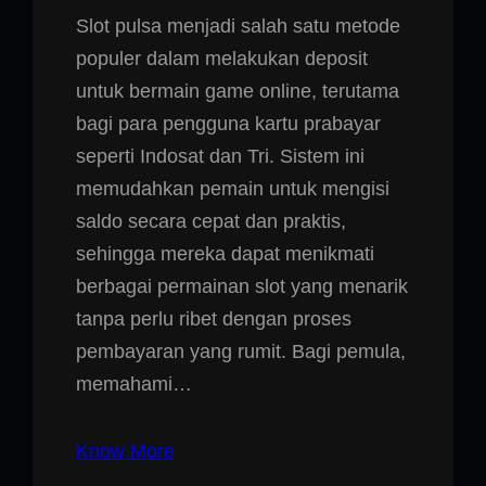
Slot pulsa menjadi salah satu metode
populer dalam melakukan deposit
untuk bermain game online, terutama
bagi para pengguna kartu prabayar
seperti Indosat dan Tri. Sistem ini
memudahkan pemain untuk mengisi
saldo secara cepat dan praktis,
sehingga mereka dapat menikmati
berbagai permainan slot yang menarik
tanpa perlu ribet dengan proses
pembayaran yang rumit. Bagi pemula,
memahami…
Know More