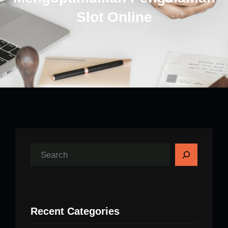
Slot Online
S
e
a
r
Recent Categories
c
h