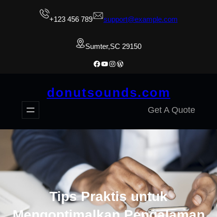
Skip
+123 456 789
support@example.com
to
content
Sumter,SC 29150
Facebook
YouTube
Instagram
WordPress
donutsounds.com
Get A Quote
Tips Praktis untuk
Mengoptimalkan Pengalaman