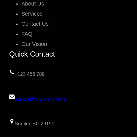
About Us
Services
Contact Us
FAQ
Our Vision
Quick Contact
+123 456 789
support@example.com
Sumter, SC 29150