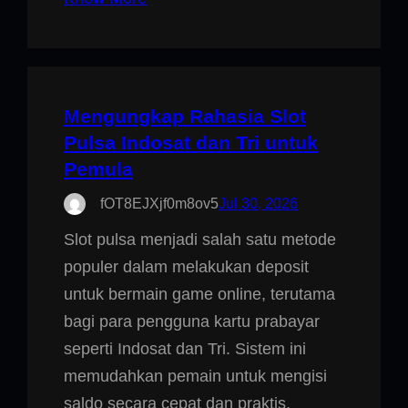
Mengungkap Rahasia Slot
Pulsa Indosat dan Tri untuk
Pemula
fOT8EJXjf0m8ov5
Jul 30, 2026
Slot pulsa menjadi salah satu metode
populer dalam melakukan deposit
untuk bermain game online, terutama
bagi para pengguna kartu prabayar
seperti Indosat dan Tri. Sistem ini
memudahkan pemain untuk mengisi
saldo secara cepat dan praktis,