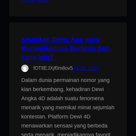
Keunikan Dewi: Apa yang
Menjadikannya Berbeda dari
yang lain?
fOT8EJXjf0m8ov5
Jul 29, 2026
Dalam dunia permainan nomor yang
kian berkembang, kehadiran Dewi
Angka 4D adalah suatu fenomena
menarik yang memikat minat sejumlah
kontestan. Platform Dewi 4D
menawarkan sensasi yang berbeda
serta menarik, menjadikannya favorit