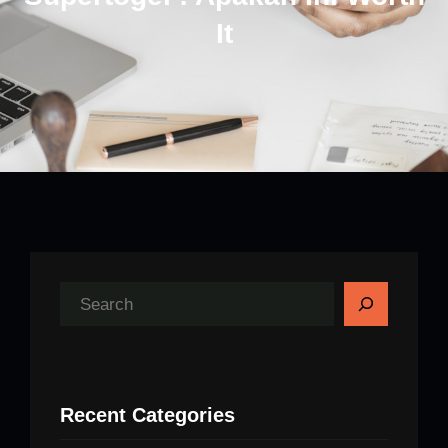
It
S
e
a
r
Recent Categories
c
h