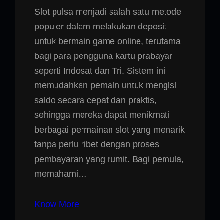
Slot pulsa menjadi salah satu metode
populer dalam melakukan deposit
untuk bermain game online, terutama
bagi para pengguna kartu prabayar
seperti Indosat dan Tri. Sistem ini
memudahkan pemain untuk mengisi
saldo secara cepat dan praktis,
sehingga mereka dapat menikmati
berbagai permainan slot yang menarik
tanpa perlu ribet dengan proses
pembayaran yang rumit. Bagi pemula,
memahami…
Know More