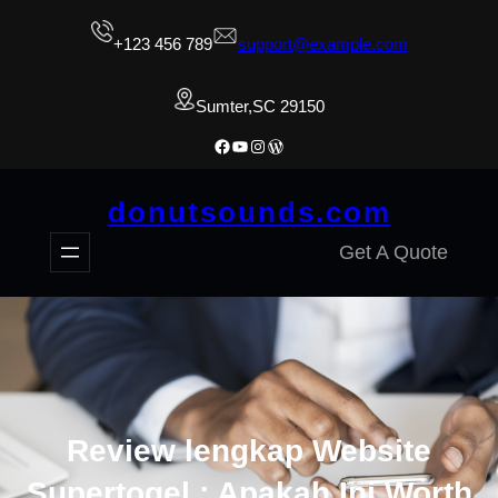
Skip
+123 456 789
support@example.com
to
content
Sumter,SC 29150
Facebook
YouTube
Instagram
WordPress
donutsounds.com
Get A Quote
Review lengkap Website
Supertogel : Apakah Ini Worth