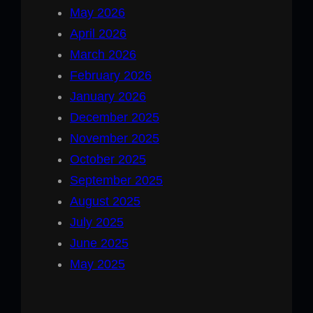
May 2026
April 2026
March 2026
February 2026
January 2026
December 2025
November 2025
October 2025
September 2025
August 2025
July 2025
June 2025
May 2025