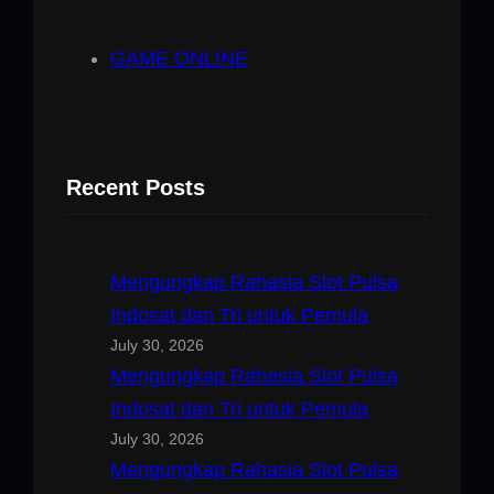
GAME ONLINE
Recent Posts
Mengungkap Rahasia Slot Pulsa
Indosat dan Tri untuk Pemula
July 30, 2026
Mengungkap Rahasia Slot Pulsa
Indosat dan Tri untuk Pemula
July 30, 2026
Mengungkap Rahasia Slot Pulsa