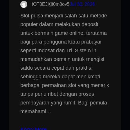
fOT8EJXjf0m8ov5
Jul 30, 2026
Slot pulsa menjadi salah satu metode
populer dalam melakukan deposit
untuk bermain game online, terutama
bagi para pengguna kartu prabayar
seperti Indosat dan Tri. Sistem ini
memudahkan pemain untuk mengisi
saldo secara cepat dan praktis,
sehingga mereka dapat menikmati
berbagai permainan slot yang menarik
tanpa perlu ribet dengan proses
pembayaran yang rumit. Bagi pemula,
memahami…
Know More