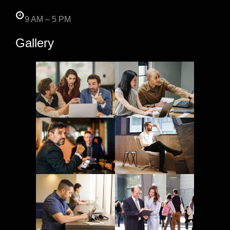
9 AM – 5 PM
Gallery