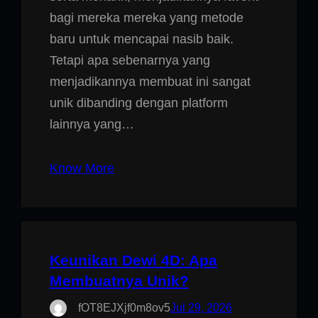
bagi mereka mereka yang metode
baru untuk mencapai nasib baik.
Tetapi apa sebenarnya yang
menjadikannya membuat ini sangat
unik dibanding dengan platform
lainnya yang…
Know More
Keunikan Dewi 4D: Apa
Membuatnya Unik?
fOT8EJXjf0m8ov5
Jul 29, 2026