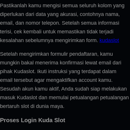
Pastikanlah kamu mengisi semua seluruh kolom yang
diperlukan dari data yang akurasi, contohnya nama,
email, dan nomor telepon. Setelah semua informasi
terisi, cek kembali untuk memastikan tidak terjadi
kesalahan sebelumnya mengirimkan form.
kudaslot
Setelah mengirimkan formulir pendaftaran, kamu
mungkin bakal menerima konfirmasi lewat email dari
pihak Kudaslot. Ikuti instruksi yang terdapat dalam
email tersebut agar mengaktifkan account kamu.
Sesudah akun kamu aktif, Anda sudah siap melakukan
masuk Kudaslot dan memulai petualangan petualangan
bertaruh slot di dunia maya.
Proses Login Kuda Slot