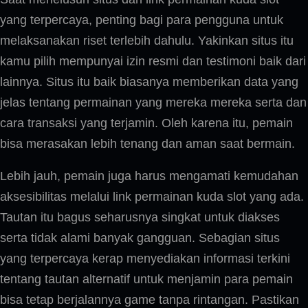
yang terpercaya, penting bagi para pengguna untuk
melaksanakan riset terlebih dahulu. Yakinkan situs itu
kamu pilih mempunyai izin resmi dan testimoni baik dari
lainnya. Situs itu baik biasanya memberikan data yang
jelas tentang permainan yang mereka mereka serta dan
cara transaksi yang terjamin. Oleh karena itu, pemain
bisa merasakan lebih tenang dan aman saat bermain.
Lebih jauh, pemain juga harus mengamati kemudahan
aksesibilitas melalui link permainan kuda slot yang ada.
Tautan itu bagus seharusnya singkat untuk diakses
serta tidak alami banyak gangguan. Sebagian situs
yang terpercaya kerap menyediakan informasi terkini
tentang tautan alternatif untuk menjamin para pemain
bisa tetap berjalannya game tanpa rintangan. Pastikan