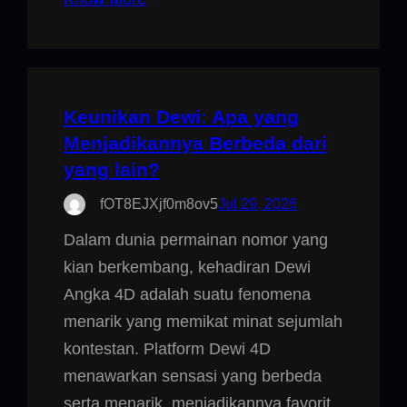
Keunikan Dewi: Apa yang
Menjadikannya Berbeda dari
yang lain?
fOT8EJXjf0m8ov5
Jul 29, 2026
Dalam dunia permainan nomor yang
kian berkembang, kehadiran Dewi
Angka 4D adalah suatu fenomena
menarik yang memikat minat sejumlah
kontestan. Platform Dewi 4D
menawarkan sensasi yang berbeda
serta menarik, menjadikannya favorit