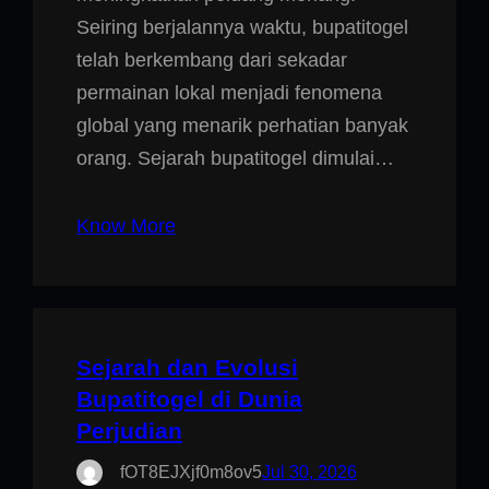
Seiring berjalannya waktu, bupatitogel
telah berkembang dari sekadar
permainan lokal menjadi fenomena
global yang menarik perhatian banyak
orang. Sejarah bupatitogel dimulai…
Know More
Sejarah dan Evolusi
Bupatitogel di Dunia
Perjudian
fOT8EJXjf0m8ov5
Jul 30, 2026