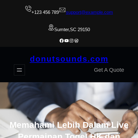
Skip
+123 456 789
support@example.com
to
content
Sumter,SC 29150
Facebook
YouTube
Instagram
WordPress
donutsounds.com
Get A Quote
Memahami Lebih Dalam Live
Permainan Togel HK dan