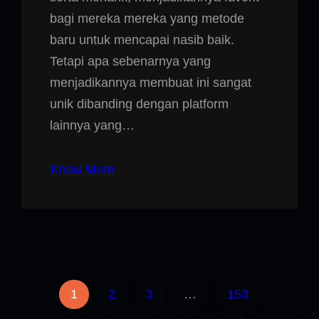
bagi mereka mereka yang metode
baru untuk mencapai nasib baik.
Tetapi apa sebenarnya yang
menjadikannya membuat ini sangat
unik dibanding dengan platform
lainnya yang…
Know More
1
2
3
…
153