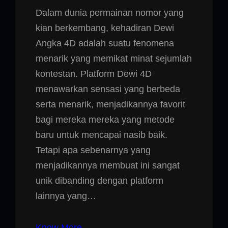
Dalam dunia permainan nomor yang
kian berkembang, kehadiran Dewi
Angka 4D adalah suatu fenomena
menarik yang memikat minat sejumlah
kontestan. Platform Dewi 4D
menawarkan sensasi yang berbeda
serta menarik, menjadikannya favorit
bagi mereka mereka yang metode
baru untuk mencapai nasib baik.
Tetapi apa sebenarnya yang
menjadikannya membuat ini sangat
unik dibanding dengan platform
lainnya yang…
Know More