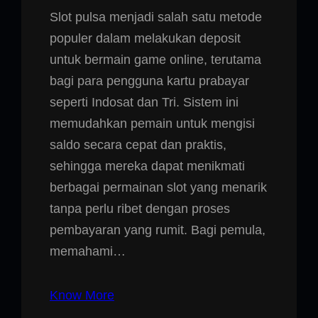
Slot pulsa menjadi salah satu metode
populer dalam melakukan deposit
untuk bermain game online, terutama
bagi para pengguna kartu prabayar
seperti Indosat dan Tri. Sistem ini
memudahkan pemain untuk mengisi
saldo secara cepat dan praktis,
sehingga mereka dapat menikmati
berbagai permainan slot yang menarik
tanpa perlu ribet dengan proses
pembayaran yang rumit. Bagi pemula,
memahami…
Know More