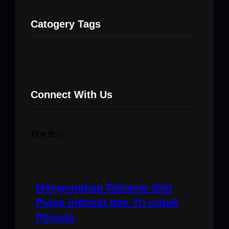
Catogery Tags
Connect With Us
Facebook
Twitter
LinkedIn
Instagram
Mengungkap Rahasia Slot
Pulsa Indosat dan Tri untuk
Pemula