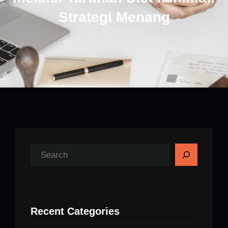
Strategi Menang
S
e
a
r
Recent Categories
c
h