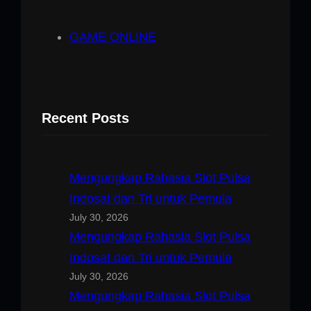
GAME ONLINE
Recent Posts
Mengungkap Rahasia Slot Pulsa
Indosat dan Tri untuk Pemula
July 30, 2026
Mengungkap Rahasia Slot Pulsa
Indosat dan Tri untuk Pemula
July 30, 2026
Mengungkap Rahasia Slot Pulsa