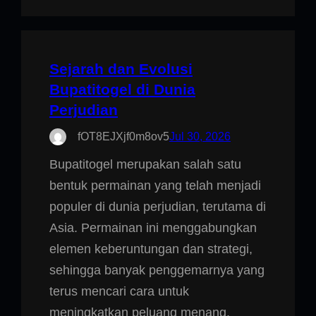
Sejarah dan Evolusi
Bupatitogel di Dunia
Perjudian
fOT8EJXjf0m8ov5
Jul 30, 2026
Bupatitogel merupakan salah satu
bentuk permainan yang telah menjadi
populer di dunia perjudian, terutama di
Asia. Permainan ini menggabungkan
elemen keberuntungan dan strategi,
sehingga banyak penggemarnya yang
terus mencari cara untuk
meningkatkan peluang menang.