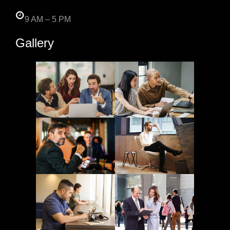
9 AM – 5 PM
Gallery