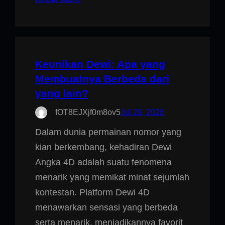
Keunikan Dewi: Apa yang
Membuatnya Berbeda dari
yang lain?
fOT8EJXjf0m8ov5
Jul 29, 2026
Dalam dunia permainan nomor yang
kian berkembang, kehadiran Dewi
Angka 4D adalah suatu fenomena
menarik yang memikat minat sejumlah
kontestan. Platform Dewi 4D
menawarkan sensasi yang berbeda
serta menarik, menjadikannya favorit