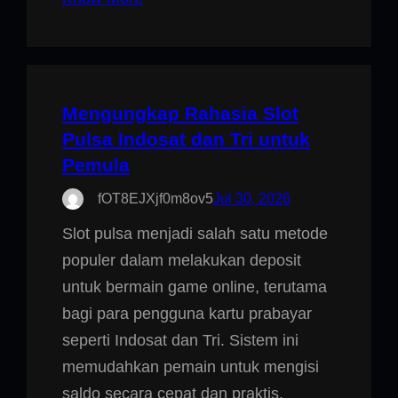
Mengungkap Rahasia Slot
Pulsa Indosat dan Tri untuk
Pemula
fOT8EJXjf0m8ov5
Jul 30, 2026
Slot pulsa menjadi salah satu metode
populer dalam melakukan deposit
untuk bermain game online, terutama
bagi para pengguna kartu prabayar
seperti Indosat dan Tri. Sistem ini
memudahkan pemain untuk mengisi
saldo secara cepat dan praktis,