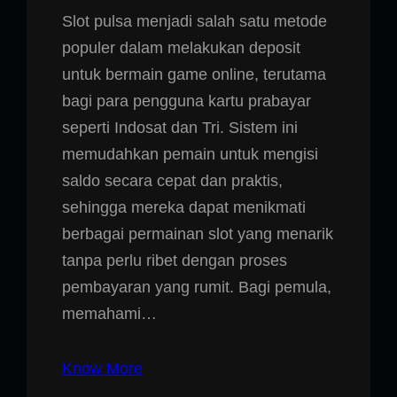
Slot pulsa menjadi salah satu metode
populer dalam melakukan deposit
untuk bermain game online, terutama
bagi para pengguna kartu prabayar
seperti Indosat dan Tri. Sistem ini
memudahkan pemain untuk mengisi
saldo secara cepat dan praktis,
sehingga mereka dapat menikmati
berbagai permainan slot yang menarik
tanpa perlu ribet dengan proses
pembayaran yang rumit. Bagi pemula,
memahami…
Know More