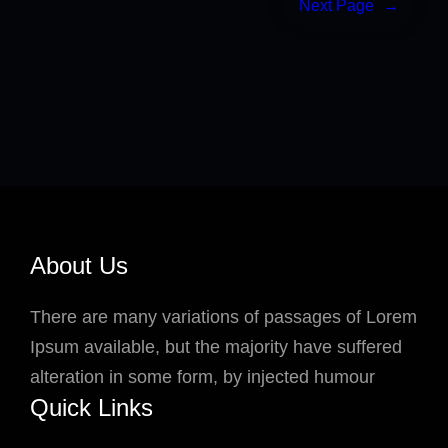
Next Page
→
About Us
There are many variations of passages of Lorem
Ipsum available, but the majority have suffered
alteration in some form, by injected humour
Quick Links