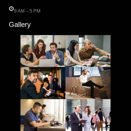
9 AM – 5 PM
Gallery