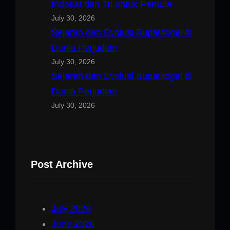
Indosat dan Tri untuk Pemula
July 30, 2026
Sejarah dan Evolusi Bupatitogel di
Dunia Perjudian
July 30, 2026
Sejarah dan Evolusi Bupatitogel di
Dunia Perjudian
July 30, 2026
Post Archive
July 2026
June 2026