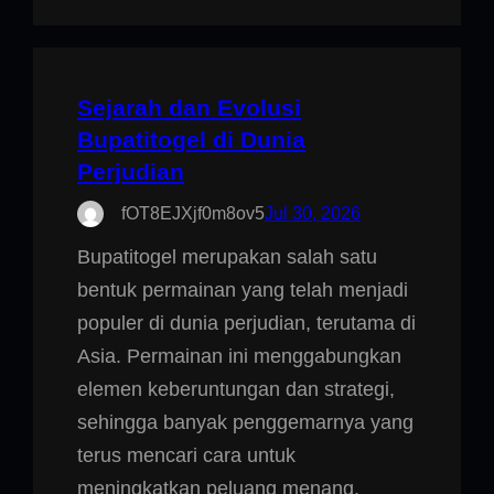
Sejarah dan Evolusi
Bupatitogel di Dunia
Perjudian
fOT8EJXjf0m8ov5
Jul 30, 2026
Bupatitogel merupakan salah satu
bentuk permainan yang telah menjadi
populer di dunia perjudian, terutama di
Asia. Permainan ini menggabungkan
elemen keberuntungan dan strategi,
sehingga banyak penggemarnya yang
terus mencari cara untuk
meningkatkan peluang menang.