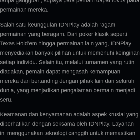
tanpa gangguan, supaya para pemain dapat fokus pada
permainan mereka.
Salah satu keunggulan IDNPlay adalah ragam
permainan yang beragam. Dari poker klasik seperti
Texas Hold’em hingga permainan lain yang, IDNPlay
menyediakan banyak pilihan untuk memenuhi keinginan
setiap individu. Selain itu, melalui turnamen yang rutin
diadakan, pemain dapat mengasah kemampuan
mereka dan bertanding dengan pihak lain dari seluruh
dunia, yang menjadikan pengalaman bermain menjadi
seru.
Keamanan dan kenyamanan adalah aspek krusial yang
diperhatikan dengan seksama oleh IDNPlay. Layanan
ini menggunakan teknologi canggih untuk memastikan