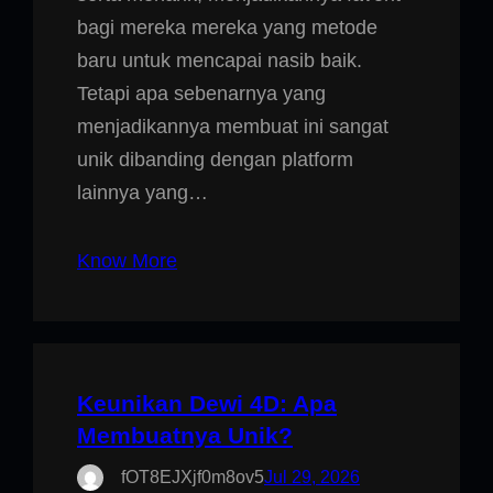
bagi mereka mereka yang metode
baru untuk mencapai nasib baik.
Tetapi apa sebenarnya yang
menjadikannya membuat ini sangat
unik dibanding dengan platform
lainnya yang…
Know More
Keunikan Dewi 4D: Apa
Membuatnya Unik?
fOT8EJXjf0m8ov5
Jul 29, 2026