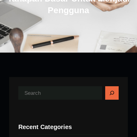
Pengguna
S
e
a
r
Recent Categories
c
h