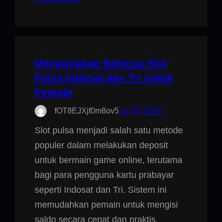
Mengungkap Rahasia Slot
Pulsa Indosat dan Tri untuk
Pemula
fOT8EJXjf0m8ov5
Jul 30, 2026
Slot pulsa menjadi salah satu metode
populer dalam melakukan deposit
untuk bermain game online, terutama
bagi para pengguna kartu prabayar
seperti Indosat dan Tri. Sistem ini
memudahkan pemain untuk mengisi
saldo secara cepat dan praktis,