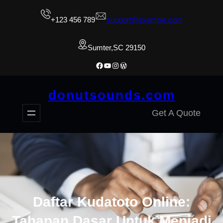
Skip
+123 456 789
support@example.com
to
content
Sumter,SC 29150
Facebook
YouTube
Instagram
WordPress
donutsounds.com
Get A Quote
Daftar Kudatoto Online:
Tahapan Dasar Untuk Menjadi