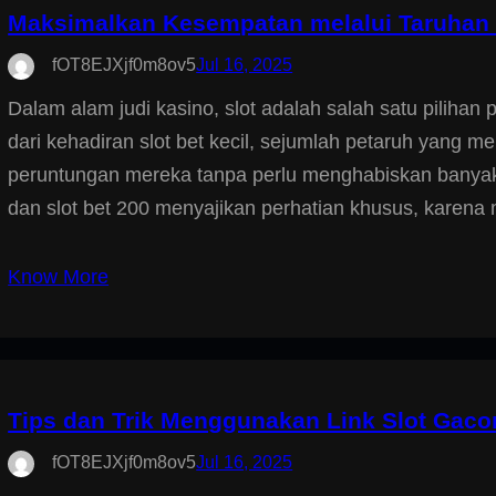
Maksimalkan Kesempatan melalui Taruhan S
fOT8EJXjf0m8ov5
Jul 16, 2025
Dalam alam judi kasino, slot adalah salah satu pilihan p
dari kehadiran slot bet kecil, sejumlah petaruh yang 
peruntungan mereka tanpa perlu menghabiskan banyak u
dan slot bet 200 menyajikan perhatian khusus, karen
Know More
Tips dan Trik Menggunakan Link Slot Gac
fOT8EJXjf0m8ov5
Jul 16, 2025