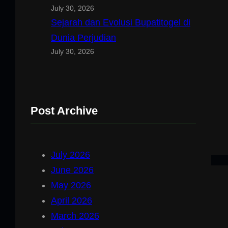
July 30, 2026
Sejarah dan Evolusi Bupatitogel di
Dunia Perjudian
July 30, 2026
Post Archive
July 2026
June 2026
May 2026
April 2026
March 2026