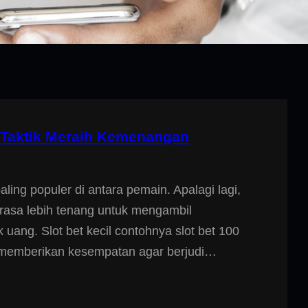
: Taktik Meraih Kemenangan
aling populer di antara pemain. Apalagi lagi,
merasa lebih tenang untuk mengambil
ang. Slot bet kecil contohnya slot bet 100
a memberikan kesempatan agar berjudi…