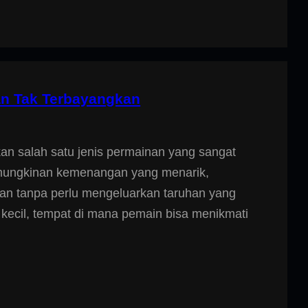
an Tak Terbayangkan
an salah satu jenis permainan yang sangat
kemungkinan kemenangan yang menarik,
n tanpa perlu mengeluarkan taruhan yang
 kecil, tempat di mana pemain bisa menikmati