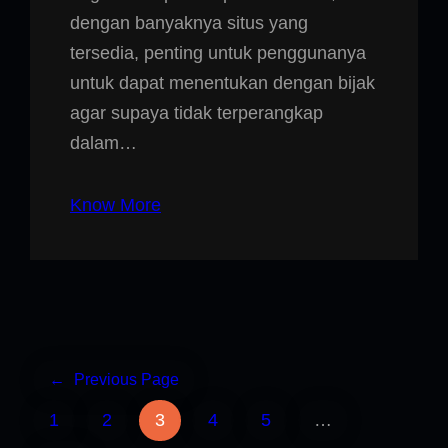
dengan banyaknya situs yang
tersedia, penting untuk penggunanya
untuk dapat menentukan dengan bijak
agar supaya tidak terperangkap
dalam…
Know More
←
Previous Page
1
2
3
4
5
…