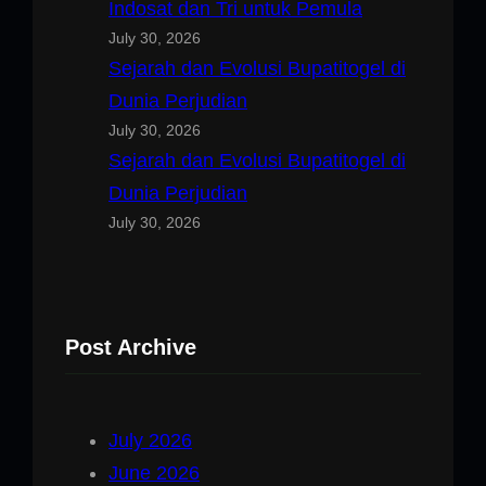
Indosat dan Tri untuk Pemula
July 30, 2026
Sejarah dan Evolusi Bupatitogel di
Dunia Perjudian
July 30, 2026
Sejarah dan Evolusi Bupatitogel di
Dunia Perjudian
July 30, 2026
Post Archive
July 2026
June 2026