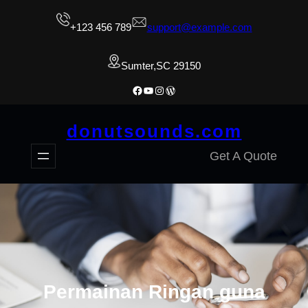
Skip
+123 456 789
support@example.com
to
content
Sumter,SC 29150
Facebook
YouTube
Instagram
WordPress
donutsounds.com
Get A Quote
Permainan Ringan guna