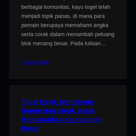
berbagai komunitas, kayu togel telah
menjadi topik panas, di mana para
pemain berupaya memahami angka
serta corak dalam menambah peluang
blok menang besar. Pada tulisan…
Know More
Togel Kayu: Memahami
Nomor dan Corak untuk
Mendapatkan Keuntungan
Besar