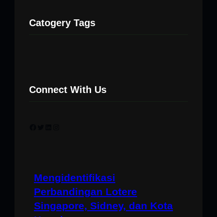
Catogery Tags
Connect With Us
Facebook
Twitter
LinkedIn
Instagram
Mengidentifikasi
Perbandingan Lotere
Singapore, Sidney, dan Kota