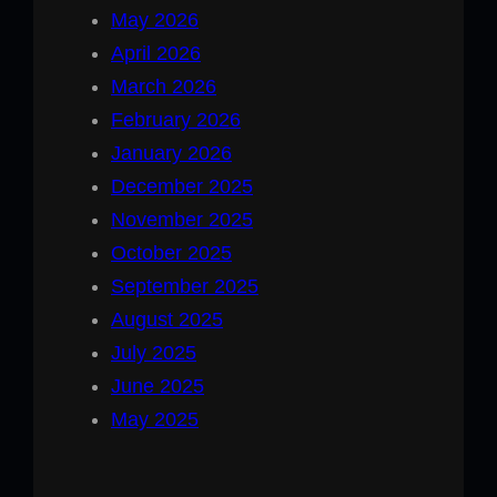
May 2026
April 2026
March 2026
February 2026
January 2026
December 2025
November 2025
October 2025
September 2025
August 2025
July 2025
June 2025
May 2025