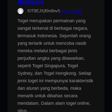
Hongkong
fOT8EJXjf0m8ov5
Jul 23, 2026
Togel merupakan permainan yang
sangat terkenal di berbagai negara,
termasuk Indonesia. Sejumlah orang
yang tertarik untuk mencoba nasib
mereka melalui berbagai jenis
perjudian angka yang ditawarkan,
seperti Togel Singapura, Togel
Sydney, dan Togel Hongkong. Setiap
jenis togel ini mempunyai karakteristik
dan aturan yang berbeda, maka
menarik untuk dibahas secara
mendalam. Dalam alam togel online,
situs…