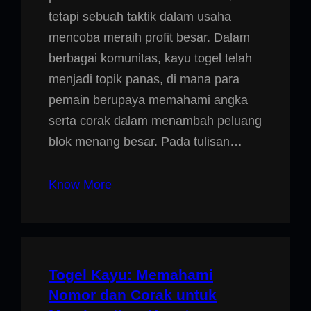
tetapi sebuah taktik dalam usaha
mencoba meraih profit besar. Dalam
berbagai komunitas, kayu togel telah
menjadi topik panas, di mana para
pemain berupaya memahami angka
serta corak dalam menambah peluang
blok menang besar. Pada tulisan…
Know More
Togel Kayu: Memahami
Nomor dan Corak untuk